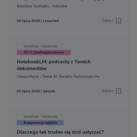
poprawna procedura, o czym należy pamiętać
Bolesław Szyłkajtis - Adwokat
i na co uważać.
Zobacz
09 lipca 2026 / czwartek
WEBINAR - NAGRANIE
AI i Cyberbezpieczeństwo
NotebookLM: podcasty z Twoich
dokumentów
Cezary Mazur - Trener AI, Doradca Technologiczny
Zobacz
07 lipca 2026 / wtorek
WEBINAR - NAGRANIE
Kompetencje miękkie
Dlaczego tak trudno się dziś usłyszeć?