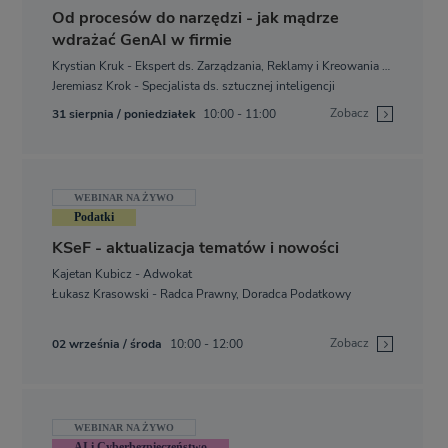
Od procesów do narzędzi - jak mądrze
wdrażać GenAI w firmie
Krystian Kruk - Ekspert ds. Zarządzania, Reklamy i Kreowania Wizerunku
Jeremiasz Krok - Specjalista ds. sztucznej inteligencji
Zobacz
31 sierpnia / poniedziałek
10:00 - 11:00
WEBINAR NA ŻYWO
Podatki
KSeF - aktualizacja tematów i nowości
Kajetan Kubicz - Adwokat
Łukasz Krasowski - Radca Prawny, Doradca Podatkowy
Zobacz
02 września / środa
10:00 - 12:00
WEBINAR NA ŻYWO
AI i Cyberbezpieczeństwo