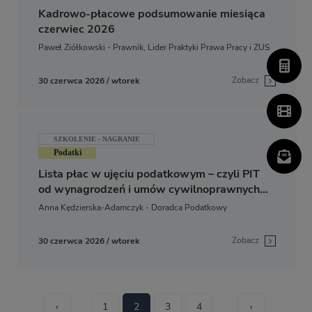
Kadrowo-płacowe podsumowanie miesiąca
czerwiec 2026
Paweł Ziółkowski - Prawnik, Lider Praktyki Prawa Pracy i ZUS
Zobacz
30 czerwca 2026 / wtorek
SZKOLENIE - NAGRANIE
Podatki
Lista płac w ujęciu podatkowym – czyli PIT
od wynagrodzeń i umów cywilnoprawnych
od podstaw
Anna Kędzierska-Adamczyk - Doradca Podatkowy
Zobacz
30 czerwca 2026 / wtorek
‹
1
2
3
4
›