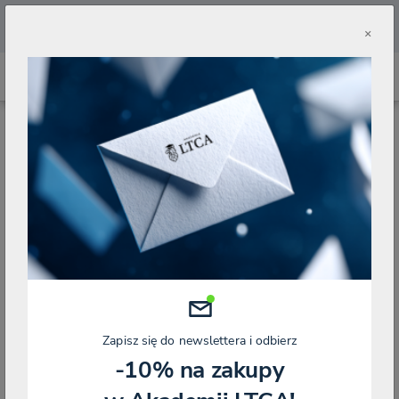
🔥
Pobierz aplikację Akademii LTCA 🔥
×
Wyszukaj wydarzenie
Wszystko
Na żywo
Nagrania
Wybierz kategorię
Wybierz prowadzącego
Zapisz się do newslettera i odbierz
-10% na zakupy