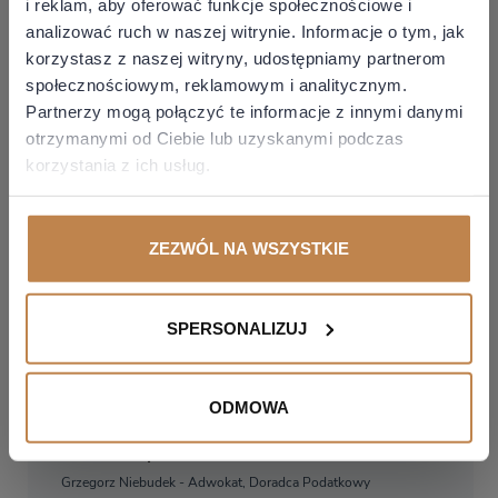
i reklam, aby oferować funkcje społecznościowe i
analizować ruch w naszej witrynie. Informacje o tym, jak
Zobacz
13 lipca 2026 / poniedziałek
korzystasz z naszej witryny, udostępniamy partnerom
społecznościowym, reklamowym i analitycznym.
Partnerzy mogą połączyć te informacje z innymi danymi
otrzymanymi od Ciebie lub uzyskanymi podczas
WEBINAR - NAGRANIE
korzystania z ich usług.
KSeF
KSEF: Aktualności i problemy związane z
powszechnym wykorzystaniem e-
fakturowania cz. 3
ZEZWÓL NA WSZYSTKIE
Kajetan Kubicz - Adwokat
Łukasz Krasowski - Radca Prawny, Doradca Podatkowy
Zobacz
13 lipca 2026 / poniedziałek
SPERSONALIZUJ
WEBINAR - NAGRANIE
ODMOWA
Podatki
Śniadanie podatkowe 10.07.2026
Grzegorz Niebudek - Adwokat, Doradca Podatkowy