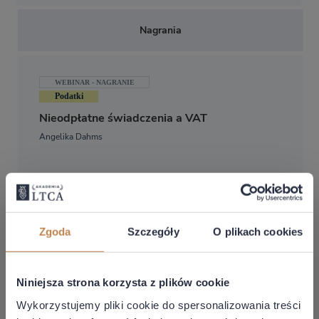
Nagrania
WEBINAR - NAGRANIE
Podatki
Nieodpłatne świadczenia a VAT
Angelika Dahms
Zobacz
14 lipca 2026 / wtorek
Zgoda
Szczegóły
O plikach cookies
WEBINAR - NAGRANIE
HR, kadry i płace
Urlop wypoczynkowy i nieobecność z
Niniejsza strona korzysta z plików cookie
powodu macierzyństwa w jednym miesiącu
Wykorzystujemy pliki cookie do spersonalizowania treści
Agnieszka Łapińska - Ekspert Prawa Pracy