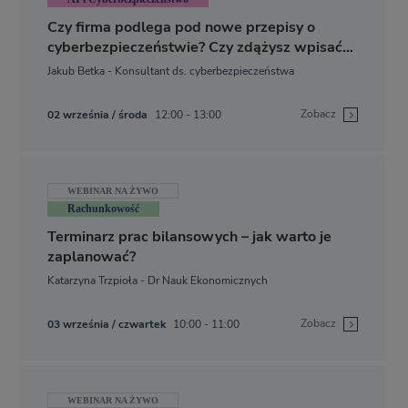
Czy firma podlega pod nowe przepisy o
cyberbezpieczeństwie? Czy zdążysz wpisać
się do odpowiedniego rejestru?
Jakub Betka - Konsultant ds. cyberbezpieczeństwa
Zobacz
02 września / środa
12:00 - 13:00
WEBINAR NA ŻYWO
Rachunkowość
Terminarz prac bilansowych – jak warto je
zaplanować?
Katarzyna Trzpioła - Dr Nauk Ekonomicznych
Zobacz
03 września / czwartek
10:00 - 11:00
WEBINAR NA ŻYWO