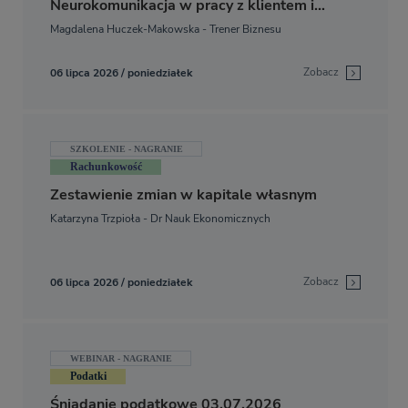
Neurokomunikacja w pracy z klientem i
zespołem
Magdalena Huczek-Makowska - Trener Biznesu
Zobacz
06 lipca 2026 / poniedziałek
SZKOLENIE - NAGRANIE
Rachunkowość
Zestawienie zmian w kapitale własnym
Katarzyna Trzpioła - Dr Nauk Ekonomicznych
Zobacz
06 lipca 2026 / poniedziałek
WEBINAR - NAGRANIE
Podatki
Śniadanie podatkowe 03.07.2026