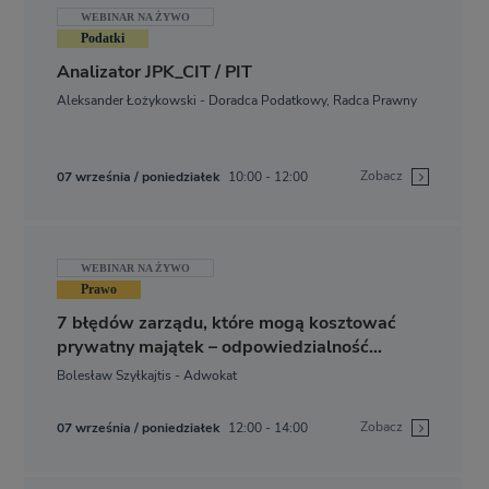
WEBINAR NA ŻYWO
Podatki
Analizator JPK_CIT / PIT
Aleksander Łożykowski - Doradca Podatkowy, Radca Prawny
Zobacz
07 września / poniedziałek
10:00 - 12:00
WEBINAR NA ŻYWO
Prawo
7 błędów zarządu, które mogą kosztować
prywatny majątek – odpowiedzialność
członków zarządu w 2026 r.
Bolesław Szyłkajtis - Adwokat
Zobacz
07 września / poniedziałek
12:00 - 14:00