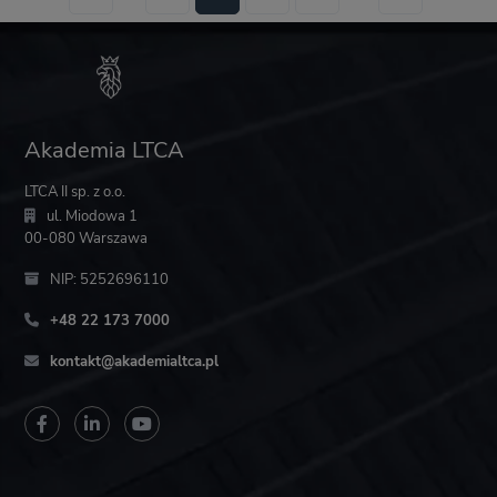
Akademia LTCA
LTCA II sp. z o.o.
ul. Miodowa 1
00-080 Warszawa
NIP: 5252696110
+48 22 173 7000
kontakt@akademialtca.pl