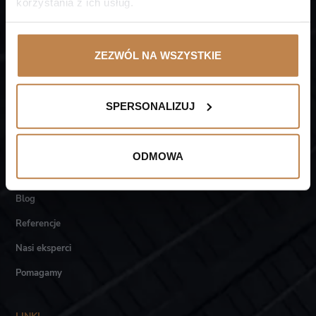
korzystania z ich usług.
kontakt@akademialtca.pl
ZEZWÓL NA WSZYSTKIE
SPERSONALIZUJ
O NAS
Akademia LTCA
ODMOWA
Kancelaria LTCA
Blog
Referencje
Nasi eksperci
Pomagamy