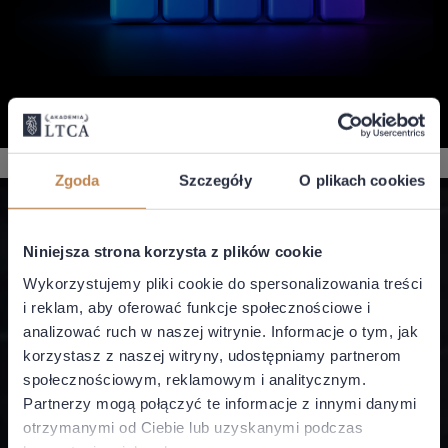
Zgoda
Szczegóły
O plikach cookies
Niniejsza strona korzysta z plików cookie
Wykorzystujemy pliki cookie do spersonalizowania treści
Akademia LTCA
i reklam, aby oferować funkcje społecznościowe i
analizować ruch w naszej witrynie. Informacje o tym, jak
LTCA II sp. z o.o.
ul. Miodowa 1
korzystasz z naszej witryny, udostępniamy partnerom
00-080 Warszawa
społecznościowym, reklamowym i analitycznym.
Partnerzy mogą połączyć te informacje z innymi danymi
NIP: 5252696110
otrzymanymi od Ciebie lub uzyskanymi podczas
+48 22 173 7000