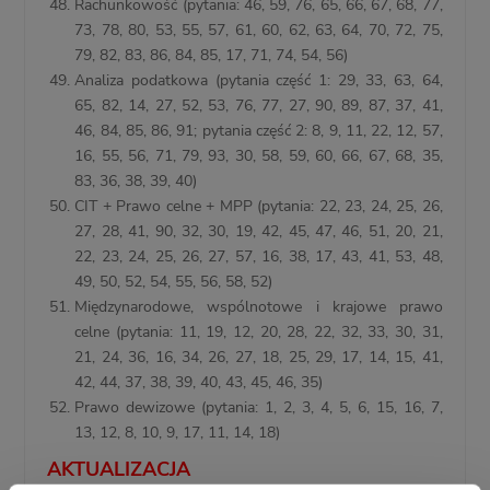
Rachunkowość (pytania: 46, 59, 76, 65, 66, 67, 68, 77,
73, 78, 80, 53, 55, 57, 61, 60, 62, 63, 64, 70, 72, 75,
79, 82, 83, 86, 84, 85, 17, 71, 74, 54, 56)
Analiza podatkowa (pytania część 1: 29, 33, 63, 64,
65, 82, 14, 27, 52, 53, 76, 77, 27, 90, 89, 87, 37, 41,
46, 84, 85, 86, 91; pytania część 2: 8, 9, 11, 22, 12, 57,
16, 55, 56, 71, 79, 93, 30, 58, 59, 60, 66, 67, 68, 35,
83, 36, 38, 39, 40)
CIT + Prawo celne + MPP (pytania: 22, 23, 24, 25, 26,
27, 28, 41, 90, 32, 30, 19, 42, 45, 47, 46, 51, 20, 21,
22, 23, 24, 25, 26, 27, 57, 16, 38, 17, 43, 41, 53, 48,
49, 50, 52, 54, 55, 56, 58, 52)
Międzynarodowe, wspólnotowe i krajowe prawo
celne
(pytania: 11, 19, 12, 20, 28, 22, 32, 33, 30, 31,
21, 24, 36, 16, 34, 26, 27, 18, 25, 29, 17, 14, 15, 41,
42, 44, 37, 38, 39, 40, 43, 45, 46, 35)
Prawo dewizowe (pytania: 1, 2, 3, 4, 5, 6, 15, 16, 7,
13, 12, 8, 10, 9, 17, 11, 14, 18)
AKTUALIZACJA