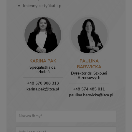
Imienny certyfikat itp.
KARINA PAK
PAULINA
BARWICKA
Specjalistka ds.
szkoleń
Dyrektor ds. Szkoleń
Biznesowych
+48 570 908 313
karina.pak@ltca.pl
+48 574 485 011
paulina.barwicka@ltca.pl