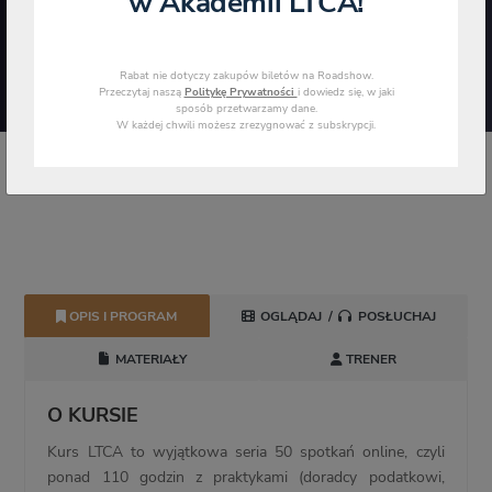
w Akademii LTCA!
Rabat nie dotyczy zakupów biletów na Roadshow.
Przeczytaj naszą
Politykę Prywatności
i dowiedz się, w jaki
sposób przetwarzamy dane.
W każdej chwili możesz zrezygnować z subskrypcji.
STRONA GŁÓWNA
WSZYSTKIE KURSY
SZKOLENIA ONLINE
EGZAMIN USTNY NA DORADCĘ PODATKOWEGO 3 EDYCJA
OPIS I PROGRAM
OGLĄDAJ
/
POSŁUCHAJ
MATERIAŁY
TRENER
O KURSIE
Kurs LTCA to wyjątkowa seria 50 spotkań online, czyli
ponad 110 godzin z praktykami (doradcy podatkowi,