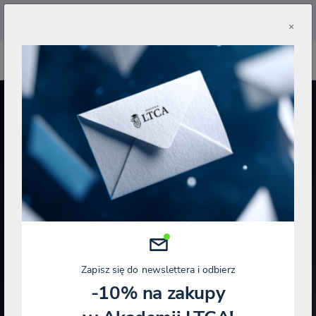
🔥
Pobierz aplikację Akademii LTCA 🔥
×
SZKOLENIE NAGRANIE
EGZAMIN USTNY NA DORADCĘ
PODATKOWEGO 3 EDYCJA
Agnieszka Fijałkowska-Wocial
Doradca
Podatkowy
Stan
Daniel Więckowski
Doradca Podatkowy
prawny:
Kajetan Kubicz
Adwokat
08.08.2026
pokaż pozostałych wykładowców (12)
Zapisz się do newslettera i odbierz
-10% na zakupy