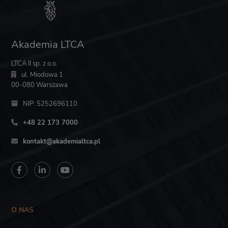
Akademia LTCA
LTCA II sp. z o.o.
ul. Miodowa 1
00-080 Warszawa
NIP: 5252696110
+48 22 173 7000
kontakt@akademialtca.pl
O NAS