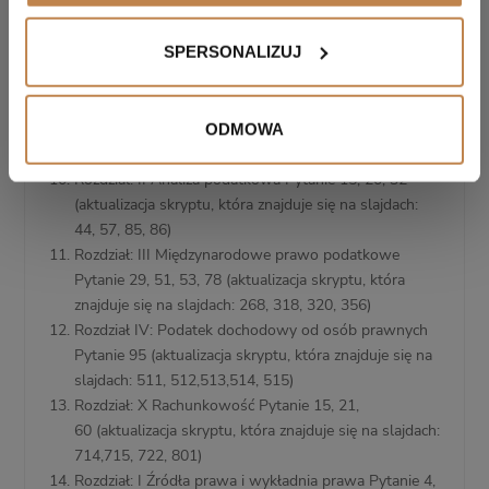
która znajduje się na slajdach: 40, 41, 42. Dodatkowo
powstały nowe slajdy: 43 i 44)
SPERSONALIZUJ
Podatek dochodowy od osób fizycznych (aktualizacja
skryptu, która znajduje się na slajdach: 66, 67 i 126)
Rozdział: I Źródła prawa i wykładnia prawa Pytanie 4
MM (aktualizacja skryptu, która znajduje się na
ODMOWA
slajdzie: 4)
Rozdział: II Analiza podatkowa Pytanie 15, 20, 32
(aktualizacja skryptu, która znajduje się na slajdach:
44, 57, 85, 86)
Rozdział: III Międzynarodowe prawo podatkowe
Pytanie 29, 51, 53, 78 (aktualizacja skryptu, która
znajduje się na slajdach: 268, 318, 320, 356)
Rozdział IV: Podatek dochodowy od osób prawnych
Pytanie 95 (aktualizacja skryptu, która znajduje się na
slajdach: 511, 512,513,514, 515)
Rozdział: X Rachunkowość Pytanie 15, 21,
60 (aktualizacja skryptu, która znajduje się na slajdach:
714,715, 722, 801)
Rozdział: I Źródła prawa i wykładnia prawa Pytanie 4,