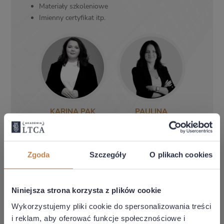
Materiały szkoleniowe
Imienny certyfikat itp.
KARINA PAK
PAULINA
BARWICKA
Specjalistka ds.
szkoleń
Dyrektor ds. Szkoleń
Biznesowych
+48 570 908 313
Zgoda
Szczegóły
O plikach cookies
karina.pak@ltca.pl
+48 574 485 011
paulina.barwicka@ltca.pl
Niniejsza strona korzysta z plików cookie
Wykorzystujemy pliki cookie do spersonalizowania treści
i reklam, aby oferować funkcje społecznościowe i