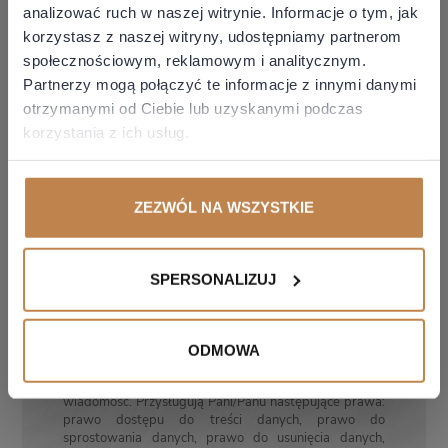
analizować ruch w naszej witrynie. Informacje o tym, jak
korzystasz z naszej witryny, udostępniamy partnerom
społecznościowym, reklamowym i analitycznym.
Partnerzy mogą połączyć te informacje z innymi danymi
otrzymanymi od Ciebie lub uzyskanymi podczas
korzystania z ich usług.
ZEZWÓL NA WSZYSTKIE
*pola obowiązkowe
SPERSONALIZUJ
Współadministratorami danych osobowych podanych
w formularzu kontaktowym są spółki Grupy LTCA tj.
LTCA Zarzycki Niebudek Kubicz Sp. k. oraz LTCA II Sp. z
o.o. z siedzibą w Warszawie, ul. Miodowa 1, 00-080
ODMOWA
Warszawa. Pani/Pana dane osobowe przetwarzane
będą w celu udzielenia odpowiedzi na przesłaną
wiadomość. Przysługują Pani/Panu następujące prawa:
prawo dostępu do treści danych, prawo do
sprostowania danych, prawo do usunięcia danych,