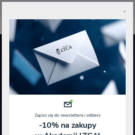
🔥
Pobierz aplikację Akademii LTCA 🔥
×
SZKOLENIE NAGRANIE
Rachunkowość od podstaw: Praktyka
(2 edycja)
Stan
Katarzyna Trzpioła
Dr Nauk
prawny:
Ekonomicznych
08.08.2026
Emilia Ścirka
Ekspertka ERP
Zapisz się do newslettera i odbierz
-10% na zakupy