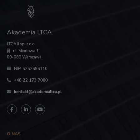
Akademia LTCA
LTCA II sp. z o.o.
ul. Miodowa 1
00-080 Warszawa
NIP: 5252696110
+48 22 173 7000
kontakt@akademialtca.pl
O NAS