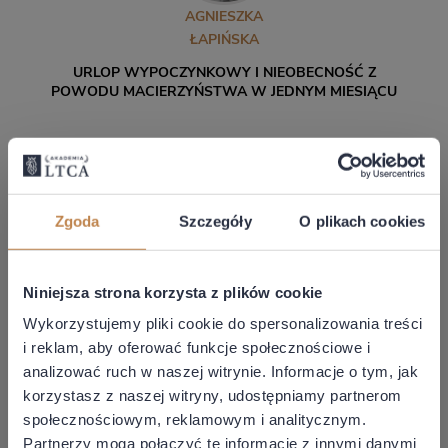
AGNIESZKA
ŁAPIŃSKA
URLOP WYPOCZYNKOWY I NIEOBECNOŚĆ Z
POWODU MACIERZYŃSTWA W JEDNYM MIESIĄCU
Stan prawny: 13.07.2026
Zgoda
Szczegóły
O plikach cookies
49,00 zł + VAT
Cena z abonamentem: 0,00 zł
Niniejsza strona korzysta z plików cookie
Wykorzystujemy pliki cookie do spersonalizowania treści
DOWIEDZ SIĘ WIĘCEJ
i reklam, aby oferować funkcje społecznościowe i
analizować ruch w naszej witrynie. Informacje o tym, jak
korzystasz z naszej witryny, udostępniamy partnerom
społecznościowym, reklamowym i analitycznym.
Partnerzy mogą połączyć te informacje z innymi danymi