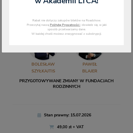
w Akademii LTCA!
Rabat nie dotyczy zakupów biletów na Roadshow.
Przeczytaj naszą
Politykę Prywatności
i dowiedz się, w jaki
sposób przetwarzamy dane.
W każdej chwili możesz zrezygnować z subskrypcji.
BOLESŁAW
PAWEŁ
SZYŁKAJTIS
BLAJER
PRZYGOTOWYWANE ZMIANY W FUNDACJACH
RODZINNYCH
Stan prawny: 15.07.2026
49,00 zł + VAT