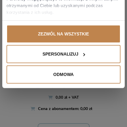
otrzymanymi od Ciebie lub uzyskanymi podczas
korzystania z ich usług.
ZEZWÓL NA WSZYSTKIE
GRZEGORZ
NIEBUDEK
ŚNIADANIE PODATKOWE 10.07.2026
SPERSONALIZUJ
ODMOWA
Stan prawny: 10.07.2026
0,00 zł + VAT
Cena z abonamentem: 0,00 zł