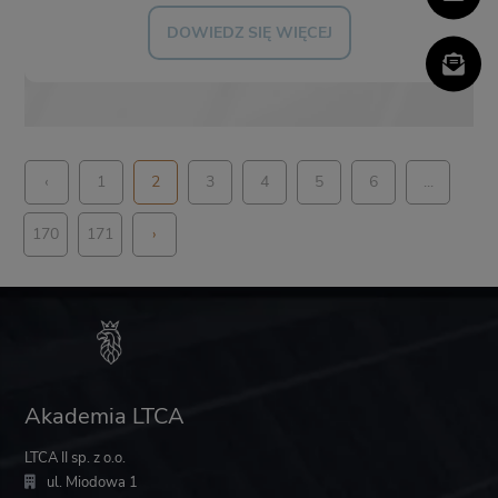
DOWIEDZ SIĘ WIĘCEJ
‹
1
2
3
4
5
6
...
170
171
›
Akademia LTCA
LTCA II sp. z o.o.
ul. Miodowa 1