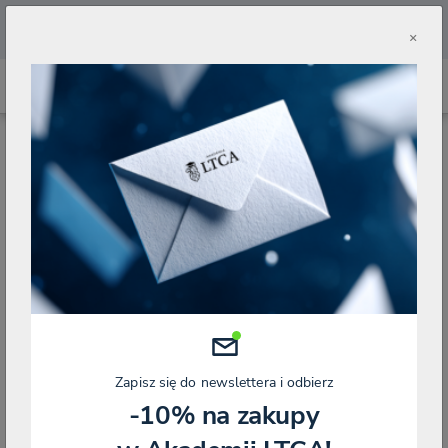
🔥
Pobierz aplikację Akademii LTCA 🔥
×
WSZYSTKIE
STRONA GŁÓWNA
WSZYSTKIE KURSY
Wyszukaj produkty
Wybierz typ
Wykładowca
Zapisz się do newslettera i odbierz
-10% na zakupy
Pokazuje 13 - 24 z 2051