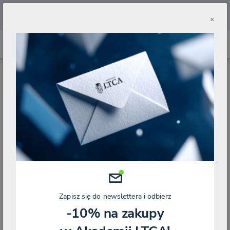
🔥
Pobierz aplikację Akademii LTCA 🔥
×
STRONA GŁÓWNA
SKLEP
KURS NA DORADCĘ PODATKOWEGO
EGZAMIN NA DORADCĘ PODATKOWEGO - TESTY - 1 MIESIĄC
Zapisz się do newslettera i odbierz
-10% na zakupy