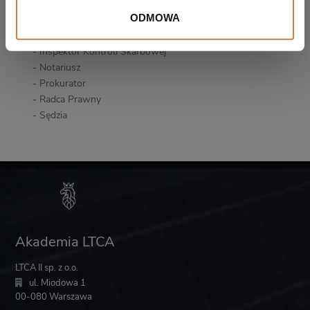
- Biegły rewident
ODMOWA
- Asesor sądowy
- Funkcjonariusz celny
- Inspektor Kontroli Skarbowej
- Notariusz
- Prokurator
- Radca Prawny
- Sędzia
Akademia LTCA
LTCA II sp. z o.o.
ul. Miodowa 1
00-080 Warszawa