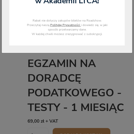
w Akademii LTCA!
Rabat nie dotyczy zakupów biletów na Roadshow.
Przeczytaj naszą
Politykę Prywatności
i dowiedz się, w jaki
sposób przetwarzamy dane.
W każdej chwili możesz zrezygnować z subskrypcji.
EGZAMIN NA
DORADCĘ
PODATKOWEGO -
TESTY - 1 MIESIĄC
69,00 zł + VAT