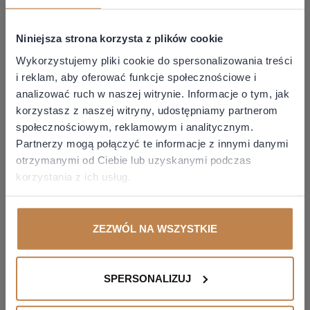
wspolnotowego prawa podatkowego
- Dział IV. Materialne prawo podatkowe
Niniejsza strona korzysta z plików cookie
- Dział V. Postępowanie przed organami administracji
Wykorzystujemy pliki cookie do spersonalizowania treści
publicznej i sądami administracyjnymi
i reklam, aby oferować funkcje społecznościowe i
- Dział VI. Międzynarodowe wspolnotowe i krajowe prawo
analizować ruch w naszej witrynie. Informacje o tym, jak
celne
korzystasz z naszej witryny, udostępniamy partnerom
- Dział VII. Prawo dewizowe
- Dział VIII. Prawo karne skarbowe
społecznościowym, reklamowym i analitycznym.
- Dział IX. Organizacja i funkcjonowanie Krajowej
Partnerzy mogą połączyć te informacje z innymi danymi
Administracji Skarbowej
otrzymanymi od Ciebie lub uzyskanymi podczas
- Dział X. Rachunkowość
korzystania z ich usług.
- Dział XI. Ewidencja podatkowa i zasady prowadzenia ksiąg
rachunkowych
- Dział XII. Przepisy o doradztwie podatkowym i etyka
ZEZWÓL NA WSZYSTKIE
zawodowa
TESTY DLA POSZCZEGÓLNYCH GRUP ZAWODOWYCH
SPERSONALIZUJ
- Adwokat