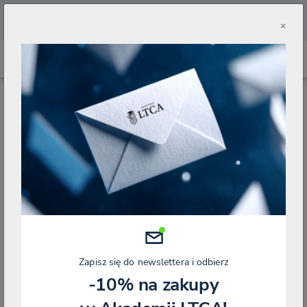
🔥
Pobierz aplikację Akademii LTCA 🔥
×
STRONA GŁÓWNA
SKLEP
KSEF
PROCEDURA WYSTAWIANIA E-FAKTUR
Zapisz się do newslettera i odbierz
-10% na zakupy