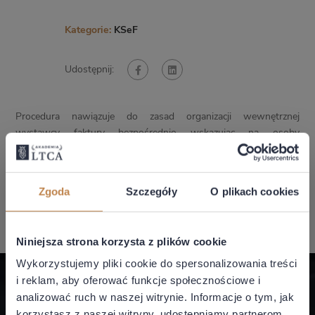
Kategorie:
KSeF
Udostępnij:
Procedura nawiązuje do zasad organizacji wewnętrznej
wystawcy faktury bezpośrednio wskazując na osoby
odpowiedzialne za kwestie merytoryczne oraz formalne. W
ramach zaproponowanych zasad postępowania przewidziane
zostały również kwestie posługiwania się przed kontrahentem
Zgoda
Szczegóły
O plikach cookies
wizualizacją e-faktury, czy też ogólnych kwestii związanych z
technicznymi aspektami wysyłki faktur do KSeF.
Niniejsza strona korzysta z plików cookie
Wykorzystujemy pliki cookie do spersonalizowania treści
i reklam, aby oferować funkcje społecznościowe i
analizować ruch w naszej witrynie. Informacje o tym, jak
korzystasz z naszej witryny, udostępniamy partnerom