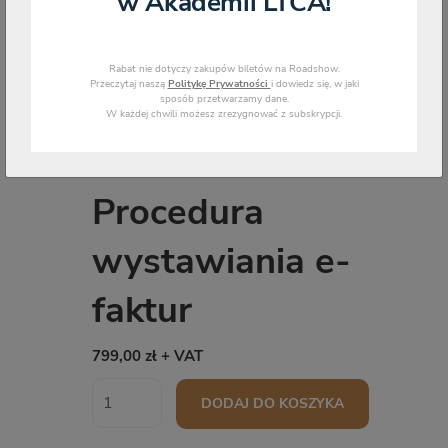
w Akademii LTCA!
Rabat nie dotyczy zakupów biletów na Roadshow.
Przeczytaj naszą
Politykę Prywatności
i dowiedz się, w jaki
sposób przetwarzamy dane.
W każdej chwili możesz zrezygnować z subskrypcji.
Procedura
wystawiania e-
faktur
799,00 zł + VAT
DODAJ DO KOSZYKA