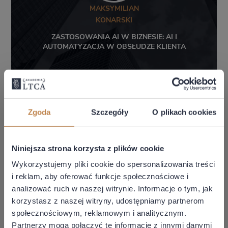
MAKSYMILIAN
KONARSKI
ZASTOSOWANIA AI W BIZNESIE: AI I
AUTOMATYZACJA W OBSŁUDZE KLIENTA
Stan prawny: 12.06.2026
Zgoda
Szczegóły
O plikach cookies
99,00 zł + VAT
Cena z abonamentem: 0,00 zł
Niniejsza strona korzysta z plików cookie
Wykorzystujemy pliki cookie do spersonalizowania treści
DOWIEDZ SIĘ WIĘCEJ
i reklam, aby oferować funkcje społecznościowe i
analizować ruch w naszej witrynie. Informacje o tym, jak
korzystasz z naszej witryny, udostępniamy partnerom
społecznościowym, reklamowym i analitycznym.
Partnerzy mogą połączyć te informacje z innymi danymi