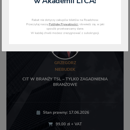
w Akademii LTCA!
Rabat nie dotyczy zakupów biletów na Roadshow.
Przeczytaj naszą
Politykę Prywatności
i dowiedz się, w jaki
sposób przetwarzamy dane.
W każdej chwili możesz zrezygnować z subskrypcji.
GRZEGORZ
NIEBUDEK
CIT W BRANŻY TSL – TYLKO ZAGADNIENIA
BRANŻOWE
Stan prawny: 17.06.2026
99,00 zł + VAT