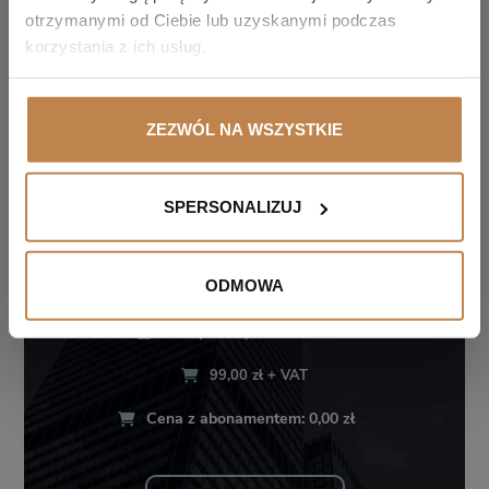
otrzymanymi od Ciebie lub uzyskanymi podczas
korzystania z ich usług.
ZEZWÓL NA WSZYSTKIE
ANGELIKA
DAHMS
VAT W SPÓŁKACH HOLDINGOWYCH (OZE) –
SPERSONALIZUJ
ASPEKTY PRAKTYCZNE I ORZECZNICTWO
ODMOWA
Stan prawny: 11.06.2026
99,00 zł + VAT
Cena z abonamentem: 0,00 zł