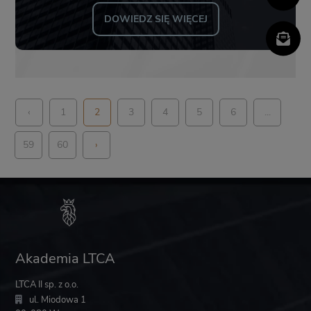
DOWIEDZ SIĘ WIĘCEJ
‹
1
2
3
4
5
6
...
59
60
›
Akademia LTCA
LTCA II sp. z o.o.
ul. Miodowa 1