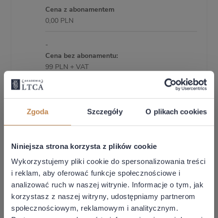
Cena z abonamentem
0,00 PLN
-
Cena bez abonamentu:
99 PLN + VAT
Czas rozpoczęcia:
10:00
Zgoda
Szczegóły
O plikach cookies
15 września 2026
Czas zakończenia:
Niniejsza strona korzysta z plików cookie
11:00
15 września 2026
Wykorzystujemy pliki cookie do spersonalizowania treści
i reklam, aby oferować funkcje społecznościowe i
Materiały:
analizować ruch w naszej witrynie. Informacje o tym, jak
Opublikowane będą na naszej platformie
korzystasz z naszej witryny, udostępniamy partnerom
maksymalnie do 48 godzin po wydarzeniu (dla
społecznościowym, reklamowym i analitycznym.
posiadaczy abonamentu)