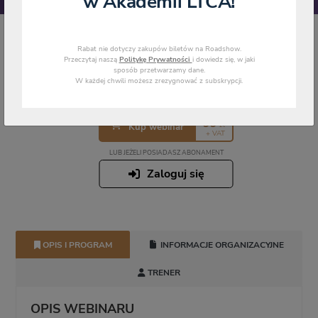
w Akademii LTCA!
STRONA GŁÓWNA
WEBINARIA ONLINE NA ŻYWO
Rabat nie dotyczy zakupów biletów na Roadshow.
CHATGPT, CLAUDE, GEMINI, COPILOT – KTÓRY MODEL DLA FINANSISTY?
Przeczytaj naszą
Politykę Prywatności
i dowiedz się, w jaki
sposób przetwarzamy dane.
ABY SIĘ ZAPISAĆ NA WEBINAR
W każdej chwili możesz zrezygnować z subskrypcji.
99
Kup w abonamencie
od
,91
zł
za m-c + VAT
Dostęp za 0zl w ramach
abonamentu
99
zł
Kup webinar
+ VAT
LUB JEŻELI POSIADASZ ABONAMENT
Zaloguj się
OPIS I PROGRAM
INFORMACJE ORGANIZACYJNE
TRENER
OPIS WEBINARU