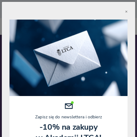
🔥
Pobierz aplikację Akademii LTCA 🔥
×
WEBINAR NA ŻYWO
AI i Cyberbezpieczeństwo
ChatGPT, Claude, Gemini, Copilot –
który model dla finansisty?
15.09.2026 10:00
Paweł Kińczyk
Zapisz się do newslettera i odbierz
-10% na zakupy