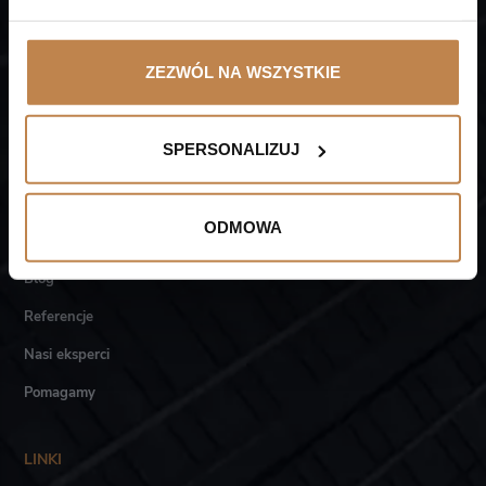
kontakt@akademialtca.pl
ZEZWÓL NA WSZYSTKIE
SPERSONALIZUJ
O NAS
Akademia LTCA
ODMOWA
Kancelaria LTCA
Blog
Referencje
Nasi eksperci
Pomagamy
LINKI