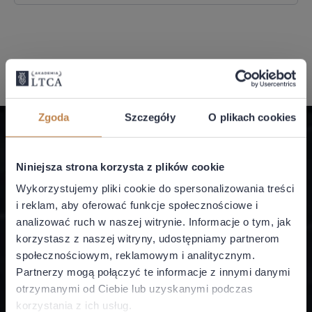
Zgoda
Szczegóły
O plikach cookies
Niniejsza strona korzysta z plików cookie
Akademia LTCA
Wykorzystujemy pliki cookie do spersonalizowania treści
i reklam, aby oferować funkcje społecznościowe i
LTCA II sp. z o.o.
analizować ruch w naszej witrynie. Informacje o tym, jak
ul. Miodowa 1
korzystasz z naszej witryny, udostępniamy partnerom
00-080 Warszawa
społecznościowym, reklamowym i analitycznym.
NIP: 5252696110
Partnerzy mogą połączyć te informacje z innymi danymi
otrzymanymi od Ciebie lub uzyskanymi podczas
+48 22 173 7000
korzystania z ich usług.