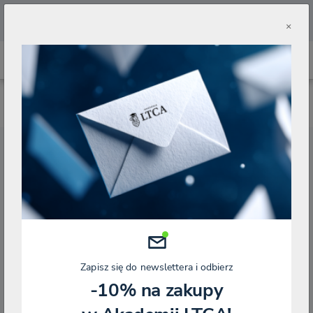
🔥
Pobierz aplikację Akademii LTCA 🔥
×
Masz już konto?
Zaloguj się
Adres email
*
Zapisz się do newslettera i odbierz
Hasło
*
-10% na zakupy