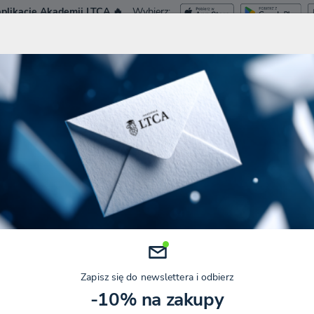
plikację Akademii LTCA 🔥
Wybierz:
ca.pl
Dostęp Tes
NIA I WEBINARY
KURSY
SZKOLENIA ZAMKNIĘTE
KONFERENCJE
Nie masz jeszcze konta?
Bezpłatna rejest
Zapisz się do newslettera i odbierz
Zare
-10% na zakupy