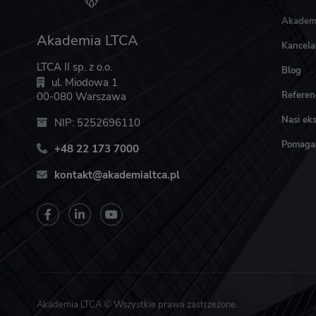
Akadem
Akademia LTCA
Kancela
LTCA II sp. z o.o.
Blog
ul. Miodowa 1
Referen
00-080 Warszawa
Nasi eks
NIP: 5252696110
Pomag
+48 22 173 7000
kontakt@akademialtca.pl
Akademia LTCA © Wszystkie prawa zastrzeżone.