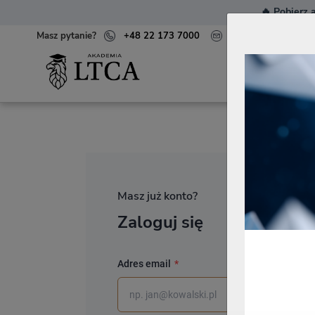
🔥
Pobierz a
Masz pytanie?
+48 22 173 7000
kontakt@akademialt
SZKOLE
Masz już konto?
Zaloguj się
Adres email
*