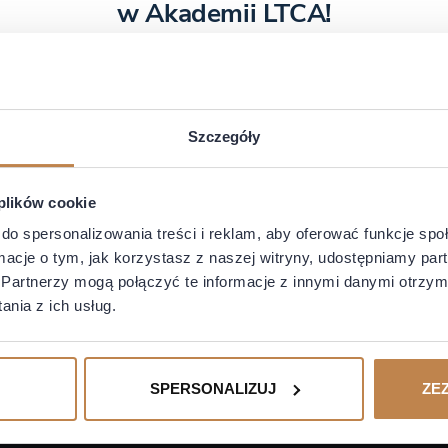
w Akademii LTCA!
Zarej
Rabat nie dotyczy zakupów biletów na Roadshow.
Przeczytaj naszą
Politykę Prywatności
i dowiedz się, w jaki sposób przetwarzamy
dane.
W każdej chwili możesz zrezygnować z subskrypcji.
Szczegóły
Zaloguj się
 plików cookie
do spersonalizowania treści i reklam, aby oferować funkcje sp
ormacje o tym, jak korzystasz z naszej witryny, udostępniamy p
Partnerzy mogą połączyć te informacje z innymi danymi otrzym
nia z ich usług.
SPERSONALIZUJ
ZE
LINKI
NA SK