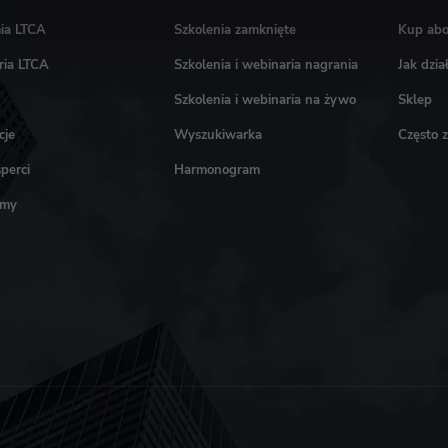
ia LTCA
Szkolenia zamknięte
Kup ab
ria LTCA
Szkolenia i webinaria nagrania
Jak dzi
Szkolenia i webinaria na żywo
Sklep
cje
Wyszukiwarka
Często 
perci
Harmonogram
amy