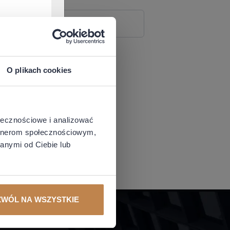
estruj Konto Prywatne
O plikach cookies
ołecznościowe i analizować
artnerom społecznościowym,
anymi od Ciebie lub
ZWÓL NA WSZYSTKIE
RÓTY
POMOC