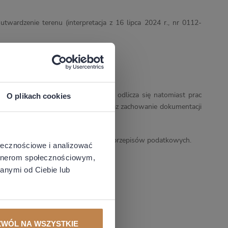
ardzenie terenu (interpretacja z 16 lipca 2024 r., nr 0112-
nywanie codziennych czynności. Nie odlicza się natomiast prac
O plikach cookies
u wydatku z niepełnosprawnością oraz zachowanie dokumentacji
o i nie stanowią wiążącej wykładni przepisów podatkowych.
ołecznościowe i analizować
artnerom społecznościowym,
anymi od Ciebie lub
ZWÓL NA WSZYSTKIE