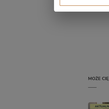
MOŻE CI
AKTUALN