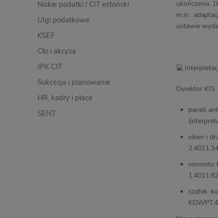
ukończenia 1
Niskie podatki / CIT estoński
m.in. adapta
Ulgi podatkowe
ustawie wydat
KSEF
Cło i akcyza
JPK CIT
💻
Interpretac
Sukcesja i planowanie
Dyrektor KIS z
HR, kadry i płace
paneli an
SENT
(interpre
okien i d
2.4011.34
remontu ł
1.4011.82
szafek ku
KDWPT.40