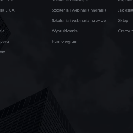
ia LTCA
Szkolenia zamknięte
Kup ab
ria LTCA
Szkolenia i webinaria nagrania
Jak dzi
Szkolenia i webinaria na żywo
Sklep
cje
Wyszukiwarka
Często 
perci
Harmonogram
amy