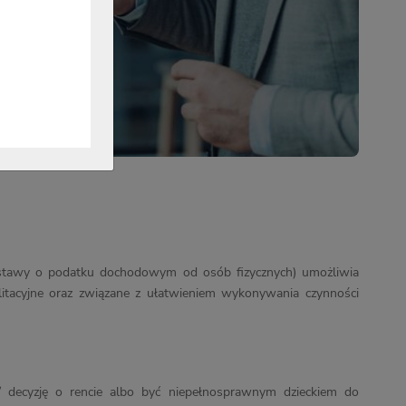
g ustawy o podatku dochodowym od osób fizycznych) umożliwia
litacyjne oraz związane z ułatwieniem wykonywania czynności
 / decyzję o rencie albo być niepełnosprawnym dzieckiem do