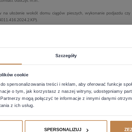
omiast odliczyć m.in.:
na ułożenie wokół domu ciągów pieszych, wykonanie podjazdu czy utw
011.416.2024.2.KP).
anie
walifikują się m.in. prace remontowe i wyposażenie ułatwiające wyko
Szczegóły
adaptacji otoczenia budynku. Kluczowa jest indywidualna ocena związk
ej poniesione koszty.
 plików cookie
przekazywane przez Doradzai.com nie są usługami doradztwa podatkoweg
do spersonalizowania treści i reklam, aby oferować funkcje sp
ormacje o tym, jak korzystasz z naszej witryny, udostępniamy p
Partnerzy mogą połączyć te informacje z innymi danymi otrzym
nia z ich usług.
SPERSONALIZUJ
ZE