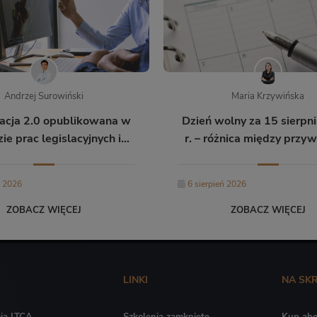
Andrzej Surowiński
Maria Krzywińska
acja 2.0 opublikowana w
Dzień wolny za 15 sierpn
e prac legislacyjnych i
r. – różnica między przyw
mowych Rady Ministrów
pracownika a zasad
współpracy B2B
ń 2026
6 sierpień 2026
ZOBACZ WIĘCEJ
ZOBACZ WIĘCEJ
LINKI
NA SK