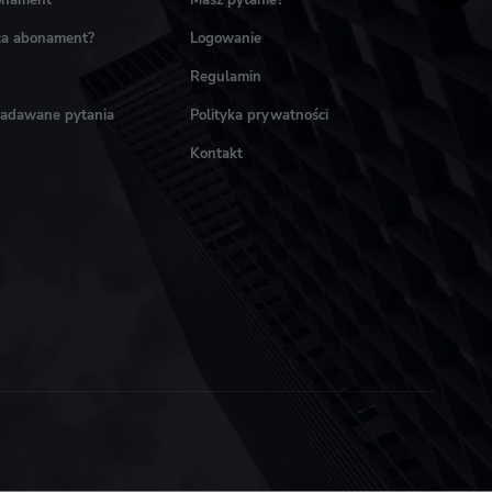
onament
Masz pytanie?
ała abonament?
Logowanie
Regulamin
zadawane pytania
Polityka prywatności
Kontakt