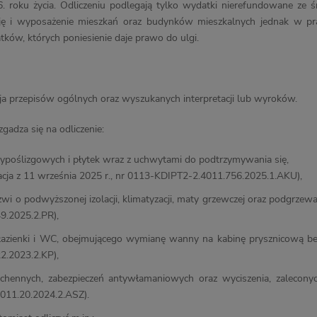
6. roku życia. Odliczeniu podlegają tylko wydatki nierefundowane ze
cję i wyposażenie mieszkań oraz budynków mieszkalnych jednak w p
ków, których poniesienie daje prawo do ulgi.
ja przepisów ogólnych oraz wyszukanych interpretacji lub wyroków.
gadza się na odliczenie:
typoślizgowych i płytek wraz z uchwytami do podtrzymywania się,
tacja z 11 września 2025 r., nr 0113-KDIPT2-2.4011.756.2025.1.AKU),
rzwi o podwyższonej izolacji, klimatyzacji, maty grzewczej oraz podgrze
9.2025.2.PR),
azienki i WC, obejmującego wymianę wanny na kabinę prysznicową bez b
2.2023.2.KP),
chennych, zabezpieczeń antywłamaniowych oraz wyciszenia, zaleconych
11.20.2024.2.ASZ).