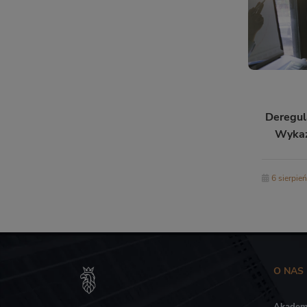
Deregul
Wykazi
progra
6 sierpie
O NAS