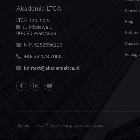
Akadem
Akademia LTCA
Kancela
LTCA II sp. z o.o.
Blog
ul. Miodowa 1
Referen
00-080 Warszawa
Nasi eks
NIP: 5252696110
Pomag
+48 22 173 7000
kontakt@akademialtca.pl
Akademia LTCA © Wszystkie prawa zastrzeżone.