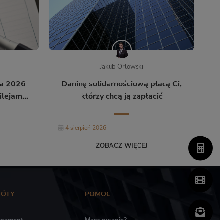
Jakub Orłowski
ia 2026
Daninę solidarnościową płacą Ci,
ilejami
którzy chcą ją zapłacić
ami
4 sierpień 2026
ZOBACZ WIĘCEJ
RÓTY
POMOC