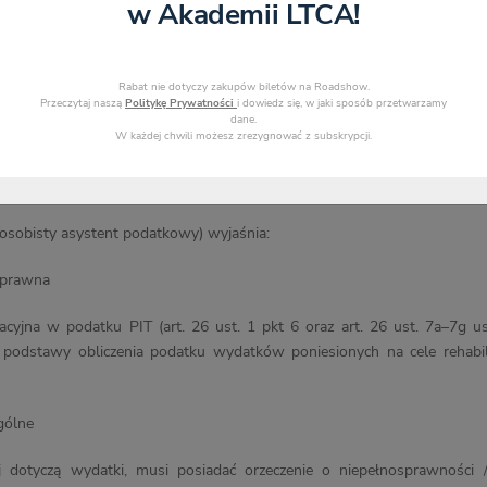
w Akademii LTCA!
Rabat nie dotyczy zakupów biletów na Roadshow.
Przeczytaj naszą
Politykę Prywatności
i dowiedz się, w jaki sposób przetwarzamy
dane.
W każdej chwili możesz zrezygnować z subskrypcji.
osobisty asystent podatkowy) wyjaśnia:
prawna
itacyjna w podatku PIT (art. 26 ust. 1 pkt 6 oraz art. 26 ust. 7a–7
d podstawy obliczenia podatku wydatków poniesionych na cele rehabi
gólne
j dotyczą wydatki, musi posiadać orzeczenie o niepełnosprawności