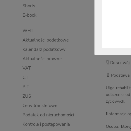
Shorts
E-book
WHT
Aktualności podatkowe
Kalendarz podatkowy
Aktualności prawne
👇
Dora (twój 
VAT
📄
Podstawa 
CIT
PIT
Ulga rehabil
odliczenie o
ZUS
życiowych.
Ceny transferowe
❗
Informacje o
Podatek od nieruchomości
Kontrole i postępowania
Osoba, które