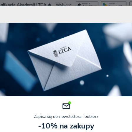
plikację Akademii LTCA 🔥
Wybierz:
ca.pl
Dostęp Tes
NIA I WEBINARY
KURSY
SZKOLENIA ZAMKNIĘTE
KONFERENCJE
🔨 NA JAKIE WYDATKI REMONTOWE PRZYSŁUGUJE ULGA REHABILITACY
jakie wydatki remontowe przysłu
Kategorie
Data
AKTUALNOŚCI PODATKOWE
4 GRUDZIEŃ 2025
Zapisz się do newslettera i odbierz
-10% na zakupy