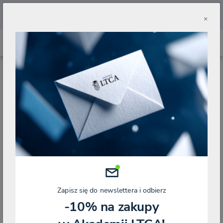
🔥
Pobierz aplikację Akademii LTCA 🔥
×
STRONA GŁÓWNA
BLOG
KSEF
Zmień widok:
Pokazuje 1-10 z 265
KSEF
Zapisz się do newslettera i odbierz
-10% na zakupy