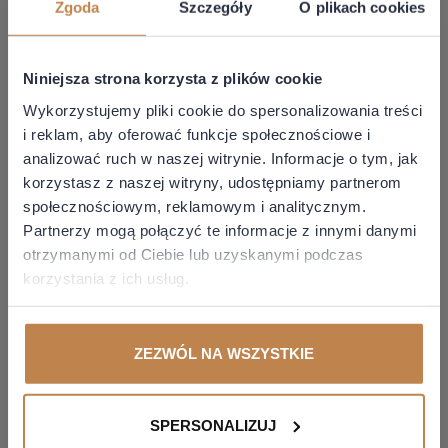
Zgoda
Szczegóły
O plikach cookies
Kajetan Kubicz
Niniejsza strona korzysta z plików cookie
Commercial invoice dla celów eksportu nie
dubluje sprzedaży!
Wykorzystujemy pliki cookie do spersonalizowania treści
i reklam, aby oferować funkcje społecznościowe i
analizować ruch w naszej witrynie. Informacje o tym, jak
15 lipiec 2026
korzystasz z naszej witryny, udostępniamy partnerom
społecznościowym, reklamowym i analitycznym.
Partnerzy mogą połączyć te informacje z innymi danymi
KSEF
otrzymanymi od Ciebie lub uzyskanymi podczas
korzystania z ich usług.
ZEZWÓL NA WSZYSTKIE
SPERSONALIZUJ
Kajetan Kubicz