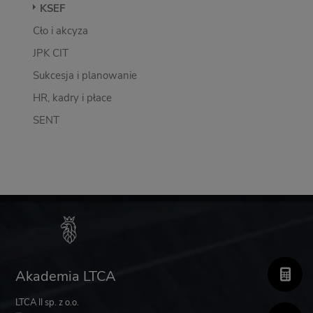
KSEF
Cło i akcyza
JPK CIT
Sukcesja i planowanie
HR, kadry i płace
SENT
Akademia LTCA
LTCA II sp. z o.o.