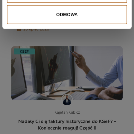
To, że platforma internetowa wystawia za
Ciebie fakturę nie zwalnia Cię z KSeF!
ODMOWA
10 lipiec 2026
KSEF
Kajetan Kubicz
Nadały Ci się faktury historyczne do KSeF? –
Koniecznie reaguj! Część II