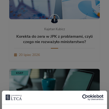
Kajetan Kubicz
Korekta do zera w JPK z problemami, czyli
czego nie rozważyło ministerstwo?
20 lipiec 2026
KSEF