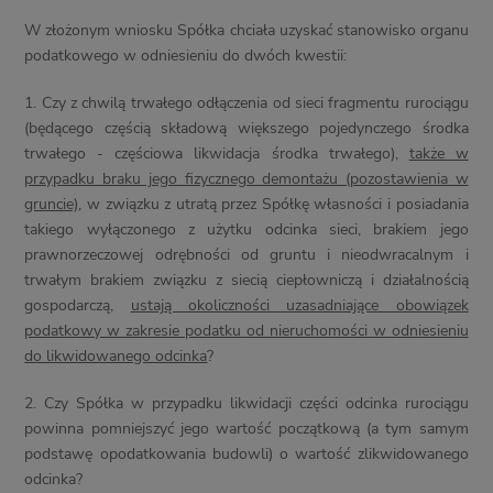
W złożonym wniosku Spółka chciała uzyskać stanowisko organu
podatkowego w odniesieniu do dwóch kwestii:
1. Czy z chwilą trwałego odłączenia od sieci fragmentu rurociągu
(będącego częścią składową większego pojedynczego środka
trwałego - częściowa likwidacja środka trwałego),
także w
przypadku braku jego fizycznego demontażu (pozostawienia w
gruncie)
, w związku z utratą przez Spółkę własności i posiadania
takiego wyłączonego z użytku odcinka sieci, brakiem jego
prawnorzeczowej odrębności od gruntu i nieodwracalnym i
trwałym brakiem związku z siecią ciepłowniczą i działalnością
gospodarczą,
ustają okoliczności uzasadniające obowiązek
podatkowy w zakresie podatku od nieruchomości w odniesieniu
do likwidowanego odcinka
?
2. Czy Spółka w przypadku likwidacji części odcinka rurociągu
powinna pomniejszyć jego wartość początkową (a tym samym
podstawę opodatkowania budowli) o wartość zlikwidowanego
odcinka?