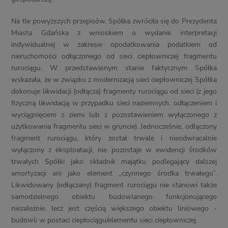
Na tle powyższych przepisów, Spółka zwróciła się do Prezydenta
Miasta Gdańska z wnioskiem o wydanie interpretacji
indywidualnej w zakresie opodatkowania podatkiem od
nieruchomości odłączonego od sieci ciepłowniczej fragmentu
rurociągu. W przedstawionym stanie faktycznym Spółka
wskazała, że w związku z modernizacją sieci ciepłowniczej Spółka
dokonuje likwidacji (odłącza) fragmenty rurociągu od sieci (z jego
fizyczną likwidacją w przypadku sieci naziemnych, odłączeniem i
wyciągnięciem z ziemi lub z pozostawieniem wyłączonego z
użytkowania fragmentu sieci w gruncie). Jednocześnie, odłączony
fragment rurociągu, który został trwale i nieodwracalnie
wyłączony z eksploatacji, nie pozostaje w ewidencji środków
trwałych Spółki jako składnik majątku podlegający dalszej
amortyzacji ani jako element „czynnego środka trwałego”.
Likwidowany (odłączany) fragment rurociągu nie stanowi także
samodzielnego obiektu budowlanego funkcjonującego
niezależnie, lecz jest częścią większego obiektu liniowego -
budowli w postaci ciepłociągu/elementu sieci ciepłowniczej.