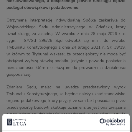
niezlikwidowanego, a odłączonego jedynie rurociągu będzie
podlegał obowiązkowi podatkowemu
.
Otrzymaną interpretację indywidualną Spółka zaskarżyła do
Wojewódzkiego Sądu Administracyjnego w Gdańsku, który
uznał skargę za zasadną. W wyroku z dnia 26 maja 2026 r. o
sygn. I SA/Gd 296/26 Sąd odwołał się m.in. do wyroku
Trybunału Konstytucyjnego z dnia 24 lutego 2021 r., SK 39/19,
w którym to Trybunał wskazał, że przedsiębiorcy nie mogą być
obciążani wyższą stawką podatku jedynie z powodu posiadania
nieruchomości, które nie służą im do prowadzenia działalności
gospodarczej.
Zdaniem Sądu, mając na uwadze przedstawiony wyrok
Trybunału Konstytucyjnego, za błędne należy uznać stanowisko
organu podatkowego, który przyjął, że sam fakt posiadania przez
przedsiębiorcę budowli skutkuje uznaniem, że jest ona związana
z prowadzeniem działalności gospodarczej w rozumieniu art. 1a
ust. 1 pkt 3 UPOL. Wykładnia omawianego przepisu powinna w
ocenie Sądu uwzględniać
nie tylko fakt posiadania przez