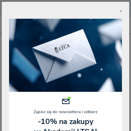
🔥
Pobierz aplikację Akademii LTCA 🔥
×
STRONA GŁÓWNA
BLOG
PODATEK OD NIERUCHOMOŚCI
CZY KSIĘGOWA LIKWIDACJA BUDOWLI MOŻE SKUTKOWAĆ WYGAŚNIĘCIEM
OBOWIĄZKU PODATKOWEGO W PODATKU OD NIERUCHOMOŚCI?
Czy księgowa likwidacja budowli może
skutkować wygaśnięciem obowiązku
podatkowego w podatku od
nieruchomości?
Zapisz się do newslettera i odbierz
Kategorie
PODATEK OD NIERUCHOMOŚCI
-10% na zakupy