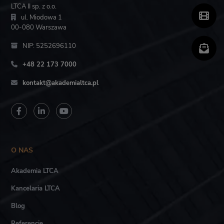
LTCA II sp. z o.o.
ul. Miodowa 1
00-080 Warszawa
NIP: 5252696110
+48 22 173 7000
kontakt@akademialtca.pl
O NAS
Akademia LTCA
Kancelaria LTCA
Blog
Referencje