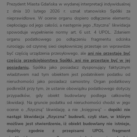
Prezydent Miasta Gdańska w wydanej interpretacji indywidualnej
z dnia 10 lutego 2026 r. uznał stanowisko Spółki za
nieprawidłowe. W ocenie organu dopiero odłączenie elementu
ciepłociągu od jego całości, a następnie jego „fizyczna” likwidacja
spowoduje wypełnienie normy art. 6 ust. 4 UPOL. Zdaniem
organu podatkowego po odłączeniu fragmentu odcinka
rurociągu od czynnej sieci ciepłowniczej przestaje on wprawdzie
być częścią urządzenia przesyłowego, ale
ani nie przestaje być
częścią przedsiębiorstwa Spółki, ani nie przestaje być w jej
posiadaniu
.
Spółka jako posiadacz dysponujący faktycznym
władztwem nad tym obiektem jest podatnikiem podatku od
nieruchomości jako posiadacz samoistny. Organ podatkowy
podkreślił przy tym, że ustanie obowiązku podatkowego dotyczy
przypadków, gdy obiekt budowlany podlega całkowitej
likwidacji. Na gruncie podatku od nieruchomości chodzi w jego
ocenie o „fizyczną” likwidację, a nie „księgową” –
dopóki nie
nastąpi likwidacja „fizyczna” budowli, czyli stan, w którym
możliwe jest stwierdzenie, iż obiekt budowlany nie istnieje,
dopóty zgodnie z przepisami UPOL fragment