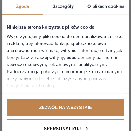
przedsiębiorcę, ale także i to, czy przedmiot opodatkowania jest,
Zgoda
Szczegóły
O plikach cookies
lub co najmniej może być, wykorzystywany dla prowadzonej
działalności gospodarczej
. W stanie faktycznym przedstawionym
we wniosku o wydanie interpretacji indywidualnej wprost
Niniejsza strona korzysta z plików cookie
stwierdzono, że budowla (jej część)
nie jest i nie może być
wykorzystywana na cele prowadzonej działalności
Wykorzystujemy pliki cookie do spersonalizowania treści
gospodarczej. Powyższe zaś oznacza, że fragment rurociągu
i reklam, aby oferować funkcje społecznościowe i
trwale wyłączony z eksploatacji nie stanowi przedmiotu
analizować ruch w naszej witrynie. Informacje o tym, jak
opodatkowania i z końcem miesiąca, w którym to zdarzenie
korzystasz z naszej witryny, udostępniamy partnerom
miało miejsce Spółka powinna zaprzestać naliczania podatku
społecznościowym, reklamowym i analitycznym.
od nieruchomości od tej wartości rurociągu, która odpowiada
Partnerzy mogą połączyć te informacje z innymi danymi
wyłączonej z eksploatacji części.
otrzymanymi od Ciebie lub uzyskanymi podczas
korzystania z ich usług.
ZEZWÓL NA WSZYSTKIE
SPERSONALIZUJ