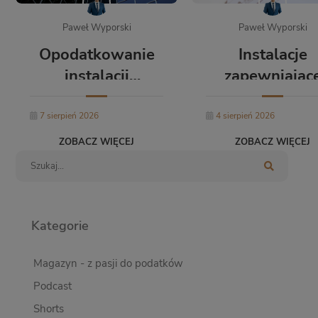
Paweł Wyporski
Paweł Wyporski
Opodatkowanie
Instalacje
instalacji
zapewniając
technicznych
możliwość
znajdujących się
użytkowani
7 sierpień 2026
4 sierpień 2026
wewnątrz
budynku – cz
ZOBACZ WIĘCEJ
ZOBACZ WIĘCEJ
budynku na
mogą znajdow
gruncie podatku
się poza jeg
od nieruchomości
obrysem?
Kategorie
Magazyn - z pasji do podatków
Podcast
Shorts