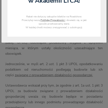
w Akademii LTCA!
Rabat nie dotyczy zakupów biletów na Roadshow.
Przeczytaj naszą
Politykę Prywatności
i dowiedz się, w jaki
sposób przetwarzamy dane.
W każdej chwili możesz zrezygnować z subskrypcji.
Zgodnie z art. 6 ust. 4 ustawy o podatkach i opłatach lokalnych
(dalej: UPOL) obowiązek podatkowy wygasa z upływem
miesiąca, w którym ustały okoliczności uzasadniające ten
obowiązek.
Jednocześnie, w myśl art. 2 ust. 1 pkt 3 UPOL opodatkowaniu
podatkiem od nieruchomości podlegają budowle lub ich
części
związane z prowadzeniem działalności gospodarczej.
Ustawodawca wskazał przy tym, że zgodnie z art. 1a ust. 1 pkt 3
UPOL za budowle związane z prowadzeniem działalności
gospodarczej uważa się budowle będące w posiadaniu
przedsiębiorcy lub innego podmiotu prowadzącego działalność
gospodarczą.