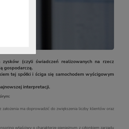
 zysków (czyli świadczeń realizowanych na rzecz
ią gospodarczą.
nikiem tej spółki i ściga się samochodem wyścigowym
jnowszej interpretacji.
órym:
 z założenia ma doprowadzić do zwiększenia liczby klientów oraz
soring właściwy o charakterze pieniężnym z członkiem zarządu