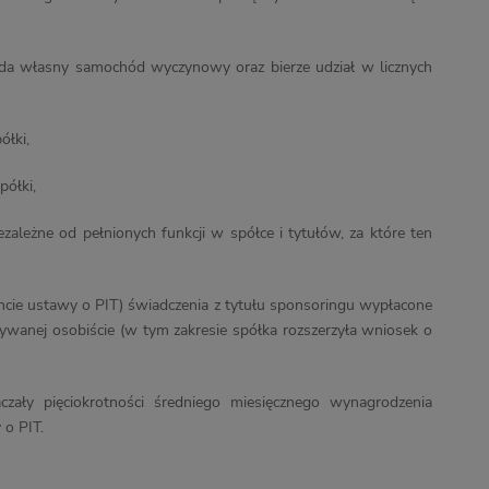
a własny samochód wyczynowy oraz bierze udział w licznych
ółki,
półki,
leżne od pełnionych funkcji w spółce i tytułów, za które ten
ncie ustawy o PIT) świadczenia z tytułu sponsoringu wypłacone
nywanej osobiście (w tym zakresie spółka rozszerzyła wniosek o
czały pięciokrotności średniego miesięcznego wynagrodzenia
 o PIT.