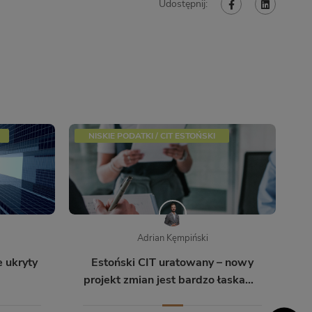
Udostępnij:
NISKIE PODATKI / CIT ESTOŃSKI
Adrian Kęmpiński
e ukryty
Estoński CIT uratowany – nowy
projekt zmian jest bardzo łaskawy
dla biznesu