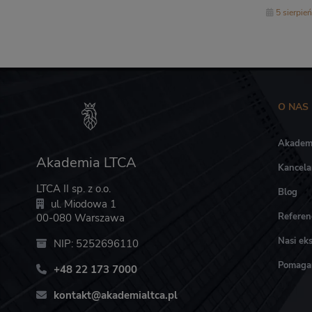
5 sierpie
O NAS
Akadem
Akademia LTCA
Kancela
LTCA II sp. z o.o.
Blog
ul. Miodowa 1
Referen
00-080 Warszawa
Nasi eks
NIP: 5252696110
Pomag
+48 22 173 7000
kontakt@akademialtca.pl