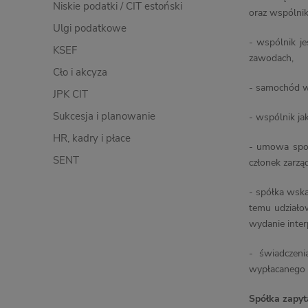
Niskie podatki / CIT estoński
oraz wspólnik
Ulgi podatkowe
- wspólnik j
KSEF
zawodach,
Cło i akcyza
- samochód w
JPK CIT
Sukcesja i planowanie
- wspólnik ja
HR, kadry i płace
- umowa spon
SENT
członek zarz
- spółka wska
temu udziałow
wydanie inter
- świadczeni
wypłacanego t
Spółka zapyt