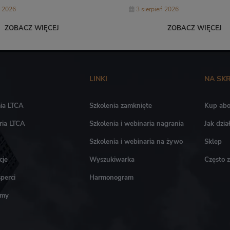
ń 2026
3 sierpień 2026
ZOBACZ WIĘCEJ
ZOBACZ WIĘCEJ
LINKI
NA SK
ia LTCA
Szkolenia zamknięte
Kup ab
ria LTCA
Szkolenia i webinaria nagrania
Jak dzi
Szkolenia i webinaria na żywo
Sklep
cje
Wyszukiwarka
Często 
perci
Harmonogram
amy