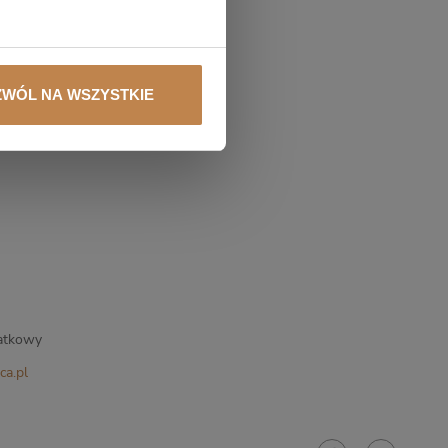
ZWÓL NA WSZYSTKIE
atkowy
ca.pl