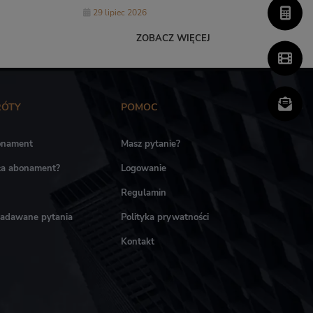
29 lipiec 2026
ZOBACZ WIĘCEJ
RÓTY
POMOC
onament
Masz pytanie?
ała abonament?
Logowanie
Regulamin
zadawane pytania
Polityka prywatności
Kontakt