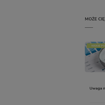
MOŻE CI
NISKIE PO
Uwaga n