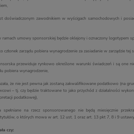
iem,
est doświadczonym zawodnikiem w wyścigach samochodowych i posiad
 ramach umowy sponsorskiej będzie oklejony i oznaczony logotypem sp
ko członek zarządu pobiera wynagrodzenie za zasiadanie w zarządzie tej s
sorska przewiduje rynkowo określone warunki świadczeń i są one nieza
ądu pobiera wynagrodzenie,
zała, że nie jest pewna jak zostaną zakwalifikowane podatkowo (na gru
cowi – tj. czy będzie traktowane to jako przychód z działalności wyko
pretacji podatkowej),
a spełniane na rzecz sponsorowanego nie będą miesięcznie przekra
ytułów, o których mowa w art. 12 ust. 1 oraz art. 13 pkt 7, 8 i 9 ustawy
ała czy: