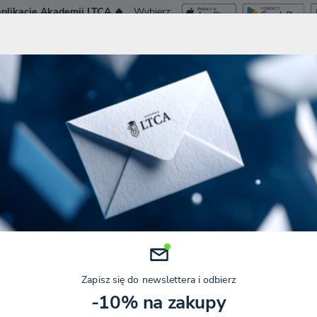
plikację Akademii LTCA 🔥
Wybierz:
ca.pl
Dostęp Tes
NIA I WEBINARY
KURSY
SZKOLENIA ZAMKNIĘTE
KONFERENCJE
I
KIEDY SPONSOROWANIE WSPÓLNIKA PODLEGA OPODATKOWANIU?
 sponsorowanie wspólnika podl
Kategorie
Data
ŃSKI
NISKIE PODATKI / CIT ESTOŃSKI
8 LIPIEC 2026
Zapisz się do newslettera i odbierz
-10% na zakupy