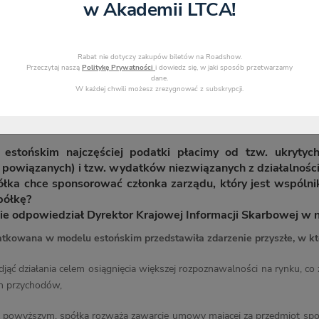
w Akademii LTCA!
Rabat nie dotyczy zakupów biletów na Roadshow.
Przeczytaj naszą
Politykę Prywatności
i dowiedz się, w jaki sposób przetwarzamy
dane.
W każdej chwili możesz zrezygnować z subskrypcji.
stońskim najczęściej podatki płacimy od tzw. ukrytych
powiązanych) i tzw. wydatków niezwiązanych z działalnośc
spółka chce sponsorować członka zarządu, który jest wspól
półkę?
ie odpowiedział Dyrektor Krajowej Informacji Skarbowej w na
tkowana w modelu estońskim przedstawiła zdarzenie przyszłe, w kt
djąć działania celem osiągnięcia większej rozpoznawalności na rynku, co
h przychodów,
z powyższym, spółka rozważa zawarcie umowy mającej za przedmiot spon