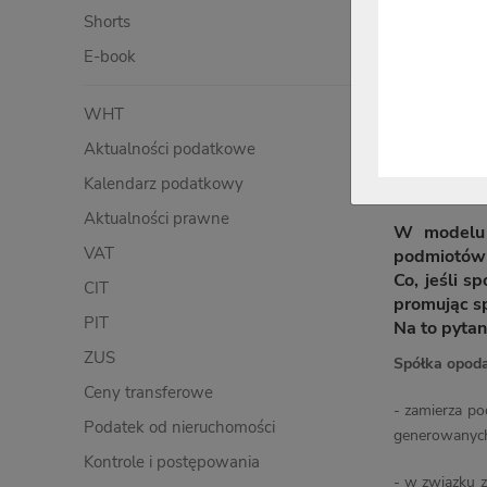
Shorts
E-book
WHT
Aktualności podatkowe
Kalendarz podatkowy
Aktualności prawne
W modelu e
VAT
podmiotów 
Co, jeśli 
CIT
promując s
PIT
Na to pytan
ZUS
Spółka opoda
Ceny transferowe
- zamierza po
Podatek od nieruchomości
generowanyc
Kontrole i postępowania
- w związku 