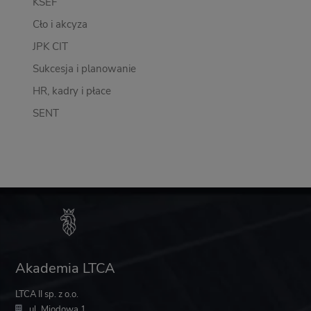
KSEF
Cło i akcyza
JPK CIT
Sukcesja i planowanie
HR, kadry i płace
SENT
Akademia LTCA
LTCA II sp. z o.o.
ul. Miodowa 1