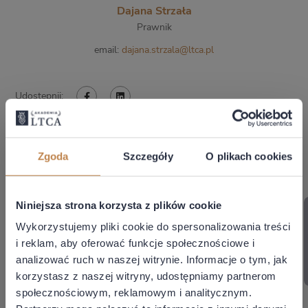
Autor:
Dajana Strzała
Prawnik
email:
dajana.strzala@ltca.pl
Udostępnij:
MOŻE CIĘ ZAINTERESOWAĆ
Zgoda
Szczegóły
O plikach cookies
Niniejsza strona korzysta z plików cookie
AKTUALNOŚCI PRAWNE
AKTUALNOŚCI PRAWNE
Wykorzystujemy pliki cookie do spersonalizowania treści
i reklam, aby oferować funkcje społecznościowe i
analizować ruch w naszej witrynie. Informacje o tym, jak
korzystasz z naszej witryny, udostępniamy partnerom
społecznościowym, reklamowym i analitycznym.