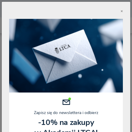
🔥
Pobierz aplikację Akademii LTCA 🔥
×
STRONA GŁÓWNA
BLOG
AKTUALNOŚCI PRAWNE
PORTAL ELICYTACJE KAS TAKŻE DLA SYNDYKÓW? RUSZYŁY PRACE NAD ZMIANĄ
USTAWY PRAWO UPADŁOŚCIOWEGO
Portal eLicytacje KAS także dla
syndyków? Ruszyły prace nad zmianą
ustawy Prawo upadłościowego
Kategorie
AKTUALNOŚCI PRAWNE
Zapisz się do newslettera i odbierz
-10% na zakupy