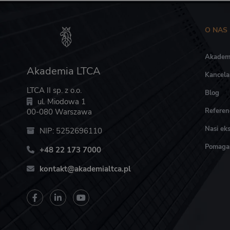
O NAS
Akadem
Akademia LTCA
Kancela
LTCA II sp. z o.o.
Blog
ul. Miodowa 1
Referen
00-080 Warszawa
Nasi eks
NIP: 5252696110
Pomag
+48 22 173 7000
kontakt@akademialtca.pl