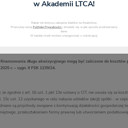
w Akademii LTCA!
Rabat nie dotyczy zakupów biletów na Roadshow.
Przeczytaj naszą
Politykę Prywatności
i dowiedz się, w jaki sposób przetwarzamy
dane.
W każdej chwili możesz zrezygnować z subskrypcji.
efinansowania długu akwizycyjnego mogą być zaliczone do kosztó
 2025 r. – sygn. II FSK 1239/24.
 że zgodnie z art. 16 ust. 1 pkt 13e ustawy o CIT, nie uważa się za k
t. 15c ust. 12 uzyskanego w celu nabycia udziałów (akcji) spółki - w cz
dniane są przychody związane z kontynuacją działalności gospodarczej te
niężnego, przekształceniem formy prawnej lub utworzeniem podatkowej 