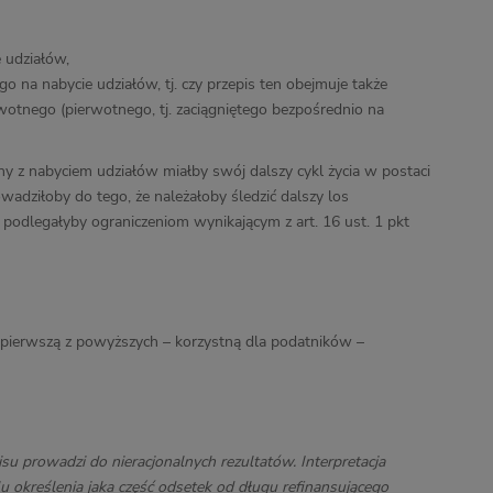
 udziałów,
o na nabycie udziałów, tj. czy przepis ten obejmuje także
wotnego (pierwotnego, tj. zaciągniętego bezpośrednio na
y z nabyciem udziałów miałby swój dalszy cykl życia w postaci
adziłoby do tego, że należałoby śledzić dalszy los
podlegałyby ograniczeniom wynikającym z art. 16 ust. 1 pkt
 pierwszą z powyższych – korzystną dla podatników –
su prowadzi do nieracjonalnych rezultatów. Interpretacja
u określenia jaka część odsetek od długu refinansującego