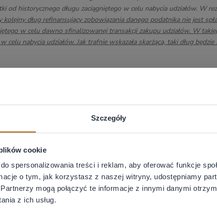
ki od historycznego długu zaciągniętego w celu nabycia udziałów. W rez
y kolejny dług refinansujący zobowiązania danego podatnika nie jest spła
iętego w celu dawno sfinalizowanej transakcji zakupu udziałów. W takiej 
 w celu nabycia udziałów. Jak trafnie wskazała skarżąca, taki dług będz
u stanowiska organu
nie da się pogodzić z językową wykładnią spornego
setek od długu na nabycie udziałów, a zatem tylko bezpośredni dług a
cji konsolidacji spółki nabywającej z celem akwizycyjnym
”.
Szczegóły
 plików cookie
ego wyroku WSA w Poznaniu zostały niedawno podtrzymane przez NSA w
do spersonalizowania treści i reklam, aby oferować funkcje sp
twierdził słowami sędzi Wrzesińskiej-Nowackiej, że celem kredytu refi
ormacje o tym, jak korzystasz z naszej witryny, udostępniamy p
ezultacie, kolejne refinansowania pierwotnego długu akwizycyjnego nie 
Partnerzy mogą połączyć te informacje z innymi danymi otrzym
nia z ich usług.