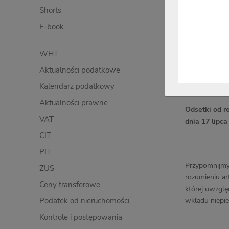
Shorts
E-book
WHT
Aktualności podatkowe
Kalendarz podatkowy
Aktualności prawne
Odsetki od r
VAT
dnia 17 lipca
CIT
PIT
Przypomnijmy,
ZUS
rozumieniu ar
Ceny transferowe
której uwzglę
Podatek od nieruchomości
wkładu niepie
Kontrole i postępowania