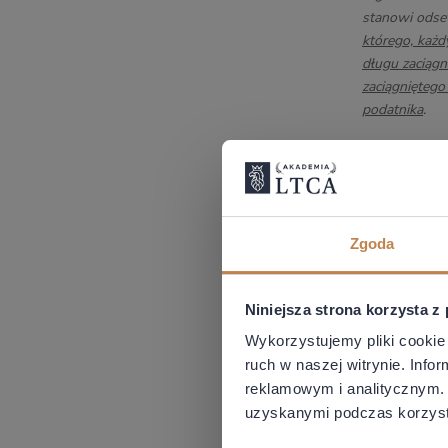
stanowi odset
którego, każd
długu zaciągn
zaciągniętego
podatnika
.
W ocenie Sąd
przypadków od
tylko w sytua
Zgoda
Niniejsza strona korzysta z
Tezy powyższ
Wykorzystujemy pliki cookie 
którym NSA po
ruch w naszej witrynie. Inf
udziałów. W r
reklamowym i analitycznym. 
CIT.
uzyskanymi podczas korzysta