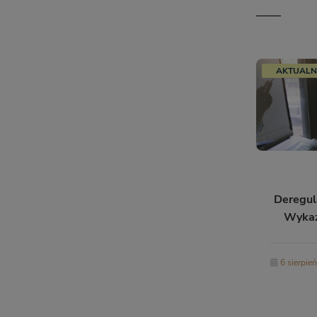
AKTUALN
Deregul
Wykazi
progra
6 sierpie