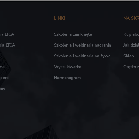
LINKI
NA SK
ia LTCA
Szkolenia zamknięte
Kup ab
ria LTCA
Szkolenia i webinaria nagrania
Jak dzi
Szkolenia i webinaria na żywo
Sklep
cje
Wyszukiwarka
Często 
perci
Harmonogram
amy