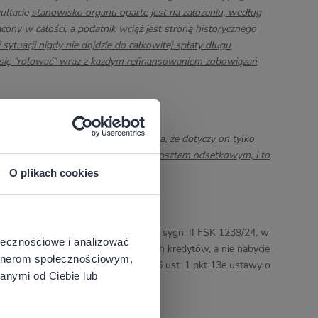
ultacie
stanowisko organu oparte jest na założeniu, według
cony w całości, a podatnik wciąż jest stroną historycznego
sytuacji nigdy nie dojdzie do całkowitej spłaty długu
ie się "rolować" wraz z każdym refinansowaniem zobowiązań
 przepisu, z której bezspornie wynika, że dotyczy on tylko
kwizycyjny skutkuje nieodliczalnym kosztem odsetkowym, i to
O plikach cookies
 wyroku z dnia 17 lipca 2025 r. – sygn. II FSK 1239/24, w
ołecznościowe i analizować
nansowego jest spłacenie poprzednich kredytów, a nie nabycie
artnerom społecznościowym,
powinny być objęte przepisem art. 16 ust. 1 pkt 13e ustawy o
anymi od Ciebie lub