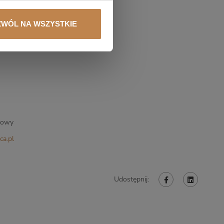
ZWÓL NA WSZYSTKIE
kowy
ca.pl
Udostępnij: