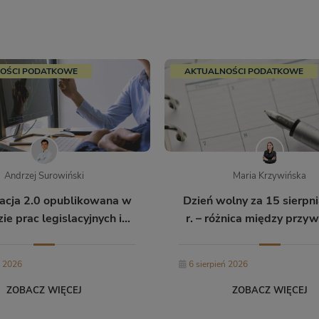
OŚCI PODATKOWE
AKTUALNOŚCI PODATKOWE
Andrzej Surowiński
Maria Krzywińska
acja 2.0 opublikowana w
Dzień wolny za 15 sierpn
e prac legislacyjnych i
r. – różnica między przyw
mowych Rady Ministrów
pracownika a zasad
współpracy B2B
ń 2026
6 sierpień 2026
ZOBACZ WIĘCEJ
ZOBACZ WIĘCEJ