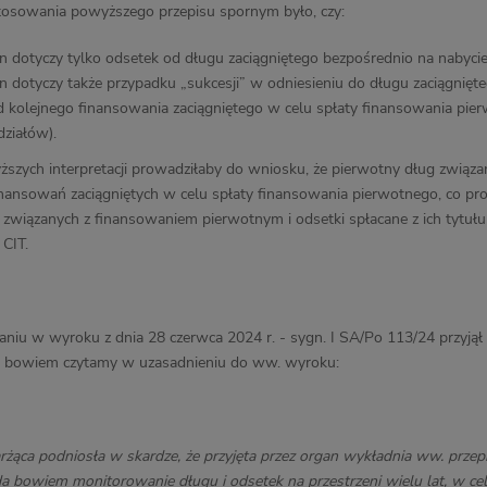
tosowania powyższego przepisu spornym było, czy:
en dotyczy tylko odsetek od długu zaciągniętego bezpośrednio na nabycie
en dotyczy także przypadku „sukcesji” w odniesieniu do długu zaciągnięteg
d kolejnego finansowania zaciągniętego w celu spłaty finansowania pier
działów).
szych interpretacji prowadziłaby do wniosku, że pierwotny dług związan
inansowań zaciągniętych w celu spłaty finansowania pierwotnego, co prow
związanych z finansowaniem pierwotnym i odsetki spłacane z ich tytułu 
CIT.
u w wyroku z dnia 28 czerwca 2024 r. - sygn. I SA/Po 113/24 przyjął
ak bowiem czytamy w uzasadnieniu do ww. wyroku:
rżąca podniosła w skardze, że przyjęta przez organ wykładnia ww. przepi
a bowiem monitorowanie długu i odsetek na przestrzeni wielu lat, w cel