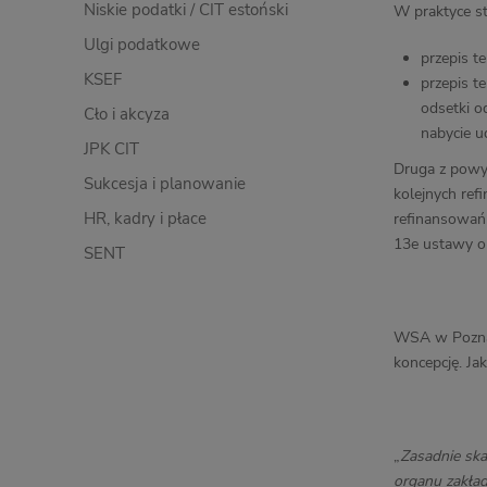
Niskie podatki / CIT estoński
W praktyce s
Ulgi podatkowe
przepis t
KSEF
przepis t
odsetki o
Cło i akcyza
nabycie u
JPK CIT
Druga z powyż
Sukcesja i planowanie
kolejnych ref
HR, kadry i płace
refinansowań 
13e ustawy o 
SENT
WSA w Poznani
koncepcję. J
„
Zasadnie ska
organu zakład