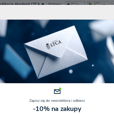
plikację Akademii LTCA 🔥
Wybierz:
ca.pl
Dostęp Tes
NIA I WEBINARY
KURSY
SZKOLENIA ZAMKNIĘTE
KONFERENCJE
REFINANSOWANIE DŁUGU AKWIZYCYJNEGO – ODSETKI DO KUP
ansowanie długu akwizycyjnego 
Kategorie
Data
IADŁO
AKTUALNOŚCI PODATKOWE
1 SIERPIEŃ 2025
Zapisz się do newslettera i odbierz
-10% na zakupy