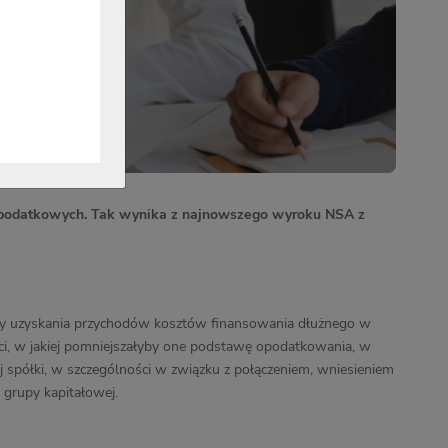
w podatkowych. Tak wynika z najnowszego wyroku NSA z
oszty uzyskania przychodów kosztów finansowania dłużnego w
ęści, w jakiej pomniejszałyby one podstawę opodatkowania, w
j spółki, w szczególności w związku z połączeniem, wniesieniem
grupy kapitałowej.