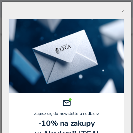
🔥
Pobierz aplikację Akademii LTCA 🔥
×
STRONA GŁÓWNA
BLOG
CIT
SKUTKI PRZENIESIENIA WŁASNOŚCI RZECZY W RAMACH DATIO IN SOLUTUM W
PODATKU DOCHODOWYM OD OSÓB PRAWNYCH U DŁUŻNIKA
Skutki przeniesienia własności rzeczy
w ramach datio in solutum w podatku
dochodowym od osób prawnych u
dłużnika
Zapisz się do newslettera i odbierz
Kategorie
CIT
-10% na zakupy