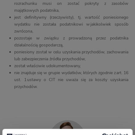
rozrachunku musi on zostać pokryty z zasobów
majątkowych podatnika,
jest definitywny (rzeczywisty), tj. wartość poniesionego
wydatku nie została podatnikowi w jakikolwiek sposób
zwrócona,
pozostaje w związku z prowadzoną przez podatnika
działalnością gospodarczą,
poniesiony został w celu uzyskania przychodów, zachowania
lub zabezpieczenia źródła przychodów,
został właściwie udokumentowany,
nie znajduje się w grupie wydatków, których zgodnie z art. 16
ust. 1 ustawy o CIT nie uważa się za koszty uzyskania
przychodów.