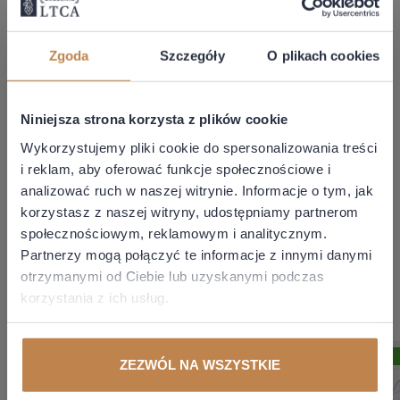
Zgoda
Szczegóły
O plikach cookies
Autor:
Jakub Augustyniak
Niniejsza strona korzysta z plików cookie
Doradca podatkowy
Wykorzystujemy pliki cookie do spersonalizowania treści
email:
jakub.augustyniak@ltca.pl
i reklam, aby oferować funkcje społecznościowe i
analizować ruch w naszej witrynie. Informacje o tym, jak
Udostępnij:
korzystasz z naszej witryny, udostępniamy partnerom
społecznościowym, reklamowym i analitycznym.
Partnerzy mogą połączyć te informacje z innymi danymi
otrzymanymi od Ciebie lub uzyskanymi podczas
MOŻE CIĘ ZAINTERESOWAĆ
korzystania z ich usług.
CIT
CIT
CIT
ZEZWÓL NA WSZYSTKIE