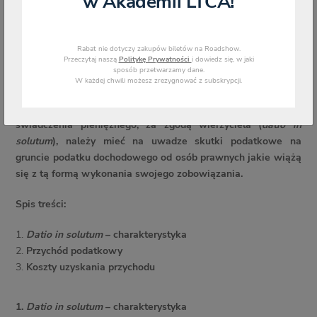
w Akademii LTCA!
Rabat nie dotyczy zakupów biletów na Roadshow.
Przeczytaj naszą
Politykę Prywatności
i dowiedz się, w jaki
sposób przetwarzamy dane.
W każdej chwili możesz zrezygnować z subskrypcji.
Przenosząc własność rzeczy w celu zwolnienia się ze
świadczenia pieniężnego, za zgodą wierzyciela (
datio in
solutum
), należy mieć na uwadze skutki podatkowe na
gruncie podatku dochodowego od osób prawnych jakie wiążą
się z tą formą wykonania swojego zobowiązania.
Spis treści:
Datio in solutum
– charakterystyka
Przychód podatkowy
Koszty uzyskania przychodu
1.
Datio in solutum
– charakterystyka