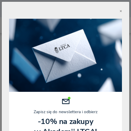
🔥
Pobierz aplikację Akademii LTCA 🔥
×
STRONA GŁÓWNA
BLOG
KSEF
KSEF – E-FAKTURA DLA PODMIOTU ZAGRANICZNEGO A SPOSÓB DORĘCZENIA
KSeF – e-faktura dla podmiotu
zagranicznego a sposób doręczenia
Kategorie
KSEF
Zapisz się do newslettera i odbierz
-10% na zakupy