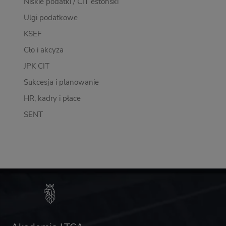
Niskie podatki / CIT estoński
Ulgi podatkowe
KSEF
Cło i akcyza
JPK CIT
Sukcesja i planowanie
HR, kadry i płace
SENT