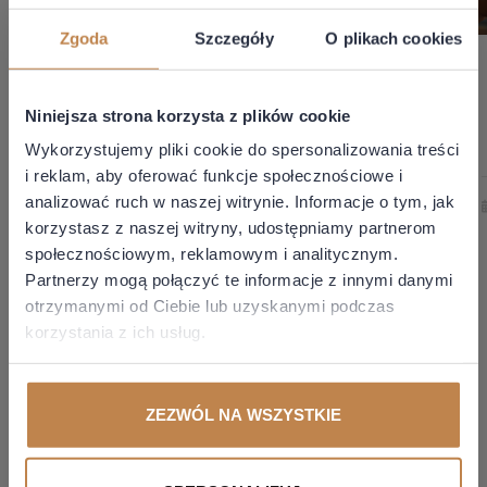
Zgoda
Szczegóły
O plikach cookies
Kajetan Kubicz
Kajetan Kubicz
Faktura
Korekty
Niniejsza strona korzysta z plików cookie
korygująca jest
zbiorcze w
Wykorzystujemy pliki cookie do spersonalizowania treści
wymagana
KSeF z
i reklam, aby oferować funkcje społecznościowe i
analizować ruch w naszej witrynie. Informacje o tym, jak
nawet dla
problemami
5 sierpień 2026
3 sierpień 2026
korzystasz z naszej witryny, udostępniamy partnerom
informacji
ZOBACZ WIĘCEJ
ZOBACZ WIĘCEJ
społecznościowym, reklamowym i analitycznym.
niepływających
Partnerzy mogą połączyć te informacje z innymi danymi
na rozliczenie
otrzymanymi od Ciebie lub uzyskanymi podczas
korzystania z ich usług.
VAT
Kategorie
ZEZWÓL NA WSZYSTKIE
Magazyn - z pasji do podatków
Podcast