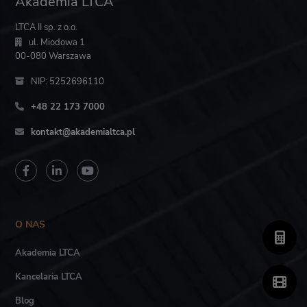
Akademia LTCA
LTCA II sp. z o.o.
ul. Miodowa 1
00-080 Warszawa
NIP: 5252696110
+48 22 173 7000
kontakt@akademialtca.pl
O NAS
Akademia LTCA
Kancelaria LTCA
Blog