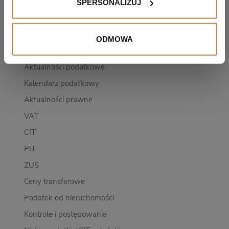
SPERSONALIZUJ
Shorts
E-book
ODMOWA
WHT
Aktualności podatkowe
Kalendarz podatkowy
Aktualności prawne
VAT
CIT
PIT
ZUS
Ceny transferowe
Podatek od nieruchomości
Kontrole i postępowania