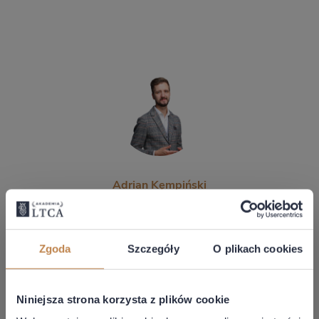
Autor:
Adrian Kęmpiński
Radca Prawny, Doradca Podatkowy
email:
adrian.kempinski@ltca.pl
Zgoda
Szczegóły
O plikach cookies
Udostępnij:
Niniejsza strona korzysta z plików cookie