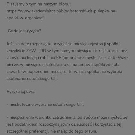
Pisaliśmy o tym na naszym blogu:
https://www.akademialtca.pl/blog/estonski-cit-pulapka-na-
spolki-w-organizacji
Gdzie jest ryzyko?
Jeśli za datę rozpoczęcia przyjęliście miesiąc rejestracji spółki i
złożyliście ZAW – RD w tym samym miesiącu, co rejestracja -bez
zamykania ksiąg i robienia SF (bo przecież myśleliście, że to Wasz
pierwszy miesiąc działalności), a sama umowa spółki została
zawarta w poprzednim miesiącu, to wasza spółka nie wybrała
skutecznie estońskiego CIT.
Ryzyka są dwa:
- nieskuteczne wybranie estońskiego CIT,
- niespełnienie warunku zatrudnienia, bo spółka może myśleć, że
jest podatnikiem rozpoczynającym działalność i korzystać z tej
szczególnej preferencji, nie mając do tego prawa.