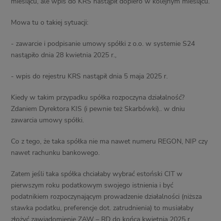
miesiącu, ale wpis do KRS nastąpił dopiero w kolejnym miesiącu.
Mowa tu o takiej sytuacji:
- zawarcie i podpisanie umowy spółki z o.o. w systemie S24
nastąpiło dnia 28 kwietnia 2025 r.,
- wpis do rejestru KRS nastąpił dnia 5 maja 2025 r.
Kiedy w takim przypadku spółka rozpoczyna działalność?
Zdaniem Dyrektora KIS (i pewnie też Skarbówki).. w dniu
zawarcia umowy spółki.
Co z tego, że taka spółka nie ma nawet numeru REGON, NIP czy
nawet rachunku bankowego.
Zatem jeśli taka spółka chciałaby wybrać estoński CIT w
pierwszym roku podatkowym swojego istnienia i być
podatnikiem rozpoczynającym prowadzenie działalności (niższa
stawka podatku, preferencje dot. zatrudnienia) to musiałaby
złożyć zawiadomienie ZAW – RD do końca kwietnia 2025 r…