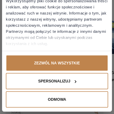
Wykorzystujemy pliki cookie do spersonalizowania treści
MOŻE CIĘ ZAINTERESOWAĆ
i reklam, aby oferować funkcje społecznościowe i
analizować ruch w naszej witrynie. Informacje o tym, jak
korzystasz z naszej witryny, udostępniamy partnerom
społecznościowym, reklamowym i analitycznym.
NISKIE PODATKI / CIT ESTOŃSKI
NISKIE PODATKI / CIT ES
Partnerzy mogą połączyć te informacje z innymi danymi
otrzymanymi od Ciebie lub uzyskanymi podczas
korzystania z ich usług.
Adrian Kęmpiński
Adrian Kęmpiński
ZEZWÓL NA WSZYSTKIE
Uwaga na aporty
Przedpłata z
w estońskim CIT
towar to ni
SPERSONALIZUJ
ukryty zysk
5 sierpień 2026
3 sierpień 2026
ODMOWA
ZOBACZ WIĘCEJ
ZOBACZ WIĘCEJ