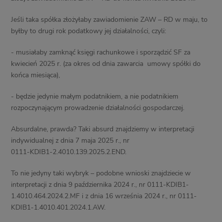
Jeśli taka spółka złożyłaby zawiadomienie ZAW – RD w maju, to
byłby to drugi rok podatkowy jej działalności, czyli:
- musiałaby zamknąć księgi rachunkowe i sporządzić SF za
kwiecień 2025 r. (za okres od dnia zawarcia umowy spółki do
końca miesiąca),
- będzie jedynie małym podatnikiem, a nie podatnikiem
rozpoczynającym prowadzenie działalności gospodarczej.
Absurdalne, prawda? Taki absurd znajdziemy w interpretacji
indywidualnej z dnia 7 maja 2025 r., nr
0111-KDIB1-2.4010.139.2025.2.END.
To nie jedyny taki wybryk – podobne wnioski znajdziecie w
interpretacji z dnia 9 października 2024 r., nr 0111-KDIB1-
1.4010.464.2024.2.MF i z dnia 16 września 2024 r., nr 0111-
KDIB1-1.4010.401.2024.1.AW.