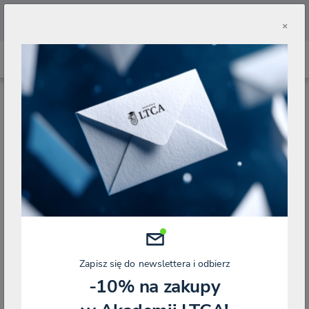
🔥
Pobierz aplikację Akademii LTCA 🔥
×
STRONA GŁÓWNA
BLOG
NISKIE PODATKI / CIT ESTOŃSKI
ESTOŃSKI CIT – KOLEJNA PUŁAPKA ZASTAWIANA PRZEZ ORGANY PODATKOWE
Estoński CIT – kolejna pułapka
zastawiana przez organy podatkowe
Kategorie
NISKIE PODATKI / CIT ESTOŃSKI
Zapisz się do newslettera i odbierz
-10% na zakupy