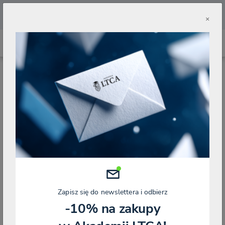
🔥
Pobierz aplikację Akademii LTCA 🔥
×
Wyszukaj wydarzenie
Wszystko
Na żywo
Nagrania
Wybierz kategorię
Wybierz prowadzącego
Zapisz się do newslettera i odbierz
-10% na zakupy