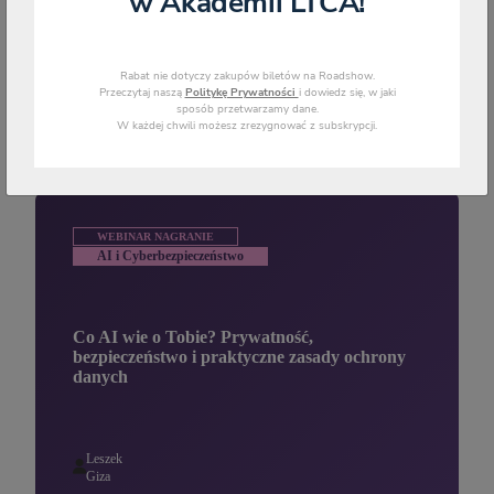
w Akademii LTCA!
WYSZUKAJ
Rabat nie dotyczy zakupów biletów na Roadshow.
Przeczytaj naszą
Politykę Prywatności
i dowiedz się, w jaki
sposób przetwarzamy dane.
W każdej chwili możesz zrezygnować z subskrypcji.
Szkolenia i webinaria
WEBINAR NAGRANIE
AI i Cyberbezpieczeństwo
Co AI wie o Tobie? Prywatność,
bezpieczeństwo i praktyczne zasady ochrony
danych
Leszek
Giza