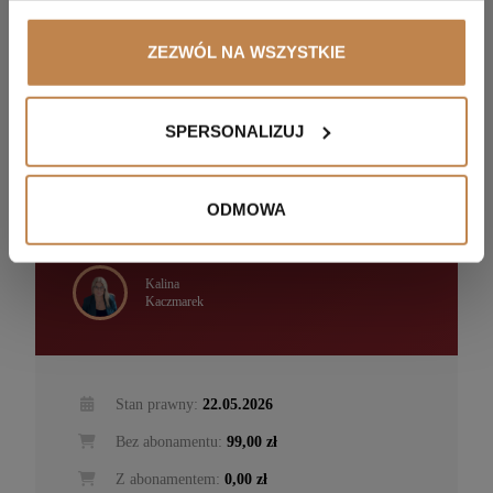
ZEZWÓL NA WSZYSTKIE
SZKOLENIE NAGRANIE
HR, kadry i płace
SPERSONALIZUJ
Rozliczanie nadgodzin w praktyce
ODMOWA
Kalina
Kaczmarek
Stan prawny:
22.05.2026
Bez abonamentu:
99,00 zł
Z abonamentem:
0,00 zł