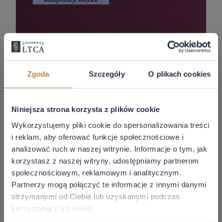
Przyjmowanie i Dawanie Feedbacku oraz
Zarządzanie Informacją Zwrotną
Zgoda
Szczegóły
O plikach cookies
Jacek
Sysak
Niniejsza strona korzysta z plików cookie
Wykorzystujemy pliki cookie do spersonalizowania treści
i reklam, aby oferować funkcje społecznościowe i
Stan prawny:
25.05.2026
analizować ruch w naszej witrynie. Informacje o tym, jak
Bez abonamentu:
99,00 zł
korzystasz z naszej witryny, udostępniamy partnerom
społecznościowym, reklamowym i analitycznym.
Z abonamentem:
0,00 zł
Partnerzy mogą połączyć te informacje z innymi danymi
Więcej
otrzymanymi od Ciebie lub uzyskanymi podczas
korzystania z ich usług.