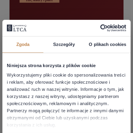
Rozliczanie cudzoziemców
Zgoda
Szczegóły
O plikach cookies
Paweł
Ziółkowski
Niniejsza strona korzysta z plików cookie
Wykorzystujemy pliki cookie do spersonalizowania treści
i reklam, aby oferować funkcje społecznościowe i
Stan prawny:
11.06.2026
analizować ruch w naszej witrynie. Informacje o tym, jak
Bez abonamentu:
99,00 zł
korzystasz z naszej witryny, udostępniamy partnerom
społecznościowym, reklamowym i analitycznym.
Z abonamentem:
0,00 zł
Partnerzy mogą połączyć te informacje z innymi danymi
Więcej
otrzymanymi od Ciebie lub uzyskanymi podczas
korzystania z ich usług.