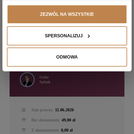
ZEZWÓL NA WSZYSTKIE
WEBINAR NAGRANIE
Kompetencje miękkie
SPERSONALIZUJ
Sprzedaż strategiczna i długofalowe relacje —
od dealu do portfela
ODMOWA
Emilia
Sędziak
Stan prawny:
11.06.2026
Bez abonamentu:
49,00 zł
Z abonamentem:
0,00 zł