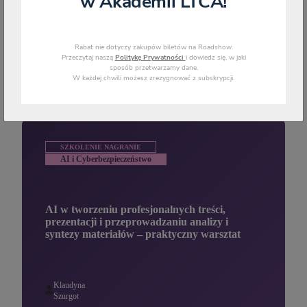
w Akademii LTCA!
WYSZUKAJ
Rabat nie dotyczy zakupów biletów na Roadshow.
Przeczytaj naszą
Politykę Prywatności
i dowiedz się, w jaki
sposób przetwarzamy dane.
W każdej chwili możesz zrezygnować z subskrypcji.
Szkolenia i webinaria
SZKOLENIE NAGRANIE
AI i Cyberbezpieczeństwo
AI w tworzeniu profesjonalnych treści,
prezentacji i przeprowadzaniu analizy i
syntezy materiałów – praktyczny warsztat
Klaudyna
Szurgot