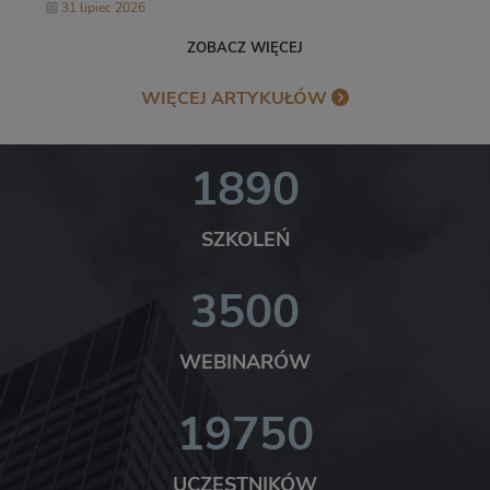
odpowiedzialności członków
31 lipiec 2026
zarządu?
ZOBACZ WIĘCEJ
WIĘCEJ ARTYKUŁÓW
1890
SZKOLEŃ
3500
WEBINARÓW
19750
UCZESTNIKÓW